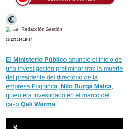
Moda
Estilos
Redacción Gestión
Mundo
26/12/2024 11H14
EEUU
México
El
Ministerio Público
anunció el inicio de
España
una investigación preliminar tras la muerte
del presidente del directorio de la
Internacional
empresa Frigoinca,
Nilo Burga Malca
,
Tecnología
quien era investigado en el marco del
Club del Suscriptor
caso
Qali Warma
.
Mix
G de Gestión