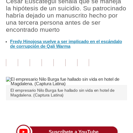
César Euscátegui señala que se maneja
la hipótesis de un suicidio. Su patrocinado
Tu Dinero
habría dejado un manuscrito hecho por
una tercera persona antes de ser
Finanzas Personales
encontrado muerto
Inmobiliarias
Fredy Hinojosa vuelve a ser implicado en el escándalo
de corrupción de Qali Warma
Plus G
Opinión
Editorial
Pregunta de hoy
El empresario Nilo Burga fue hallado sin vida en hotel de
Blogs
Magdalena. (Captura Latina)
Tendencias
Únete a nuestro canal
Lujo
Viajes
Suscríbete a YouTube