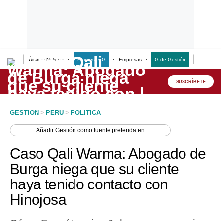
Últimas Noticias
Empresas G
Empresas
G de Gestión
Finanzas
Lo último
Peru Quiosco
SUSCRÍBETE
Portada
GESTION
>
PERU
>
POLITICA
Empresas
Añadir
Gestión
como fuente preferida en
Management & Empleo
Caso Qali Warma: Abogado de
Economía
Burga niega que su cliente
haya tenido contacto con
Mercados
Hinojosa
Perú
Política