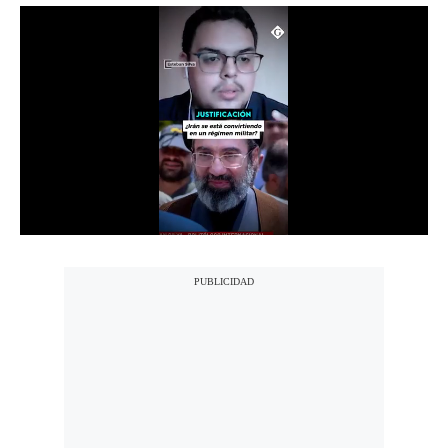
Notas Contratadas
Podcast
Gestión TV
Videos
Fotogalerías
gestion.pe
¿quiénes
Somos?
Términos
Y
Condiciones
Política
De
Privacidad