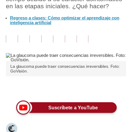
en las etapas iniciales. ¿Qué hacer?
Tu Dinero
Regreso a clases: Cómo optimizar el aprendizaje con
inteligencia artificial
Finanzas Personales
Inmobiliarias
Plus G
Opinión
La glaucoma puede traer consecuencias irreversibles. Foto:
Editorial
GoVisión.
Pregunta de hoy
Únete a nuestro canal
Blogs
Tendencias
Suscríbete a YouTube
Lujo
Viajes