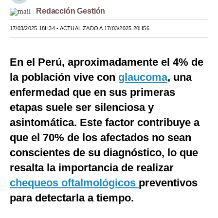
Redacción Gestión
Moda
17/03/2025 18H34
- ACTUALIZADO A 17/03/2025 20H56
Estilos
Mundo
En el Perú, aproximadamente el 4% de
EEUU
la población vive con
glaucoma
, una
enfermedad que en sus primeras
México
etapas suele ser silenciosa y
España
asintomática. Este factor contribuye a
Internacional
que el 70% de los afectados no sean
conscientes de su diagnóstico, lo que
Tecnología
resalta la importancia de realizar
Club del Suscriptor
chequeos oftalmológicos
preventivos
Mix
para detectarla a tiempo.
G de Gestión