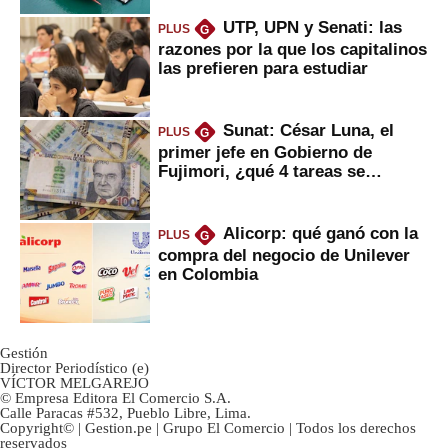
UTP, UPN y Senati: las
PLUS
G
razones por la que los capitalinos
las prefieren para estudiar
Sunat: César Luna, el
PLUS
G
primer jefe en Gobierno de
Fujimori, ¿qué 4 tareas se
marcan urgentes?
Alicorp: qué ganó con la
PLUS
G
compra del negocio de Unilever
en Colombia
Gestión
Director Periodístico (e)
VÍCTOR MELGAREJO
© Empresa Editora El Comercio S.A.
Calle Paracas #532, Pueblo Libre, Lima.
Copyright© | Gestion.pe | Grupo El Comercio | Todos los derechos
reservados