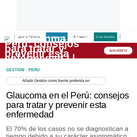
Últimas Noticias
Empresas G
Empresas
G de Gestión
Finanzas
Lo último
Peru Quiosco
SUSCRÍBETE
Portada
GESTION
>
PERU
Empresas
Añadir
Gestión
como fuente preferida en
Management & Empleo
Glaucoma en el Perú: consejos
Economía
para tratar y prevenir esta
enfermedad
Mercados
Perú
El 70% de los casos no se diagnostican a
tiempo debido a su carácter asintomático
Política