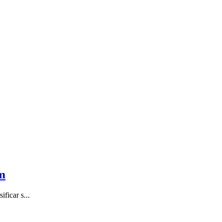
em
ficar s...