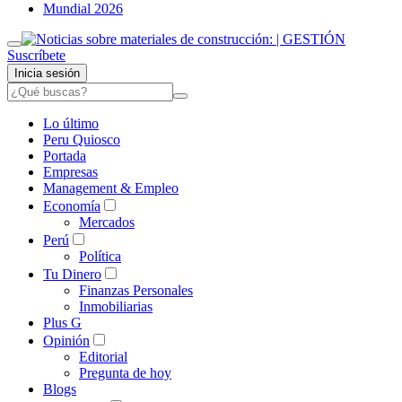
Mundial 2026
Suscríbete
Inicia sesión
Lo último
Peru Quiosco
Portada
Empresas
Management & Empleo
Economía
Mercados
Perú
Política
Tu Dinero
Finanzas Personales
Inmobiliarias
Plus G
Opinión
Editorial
Pregunta de hoy
Blogs