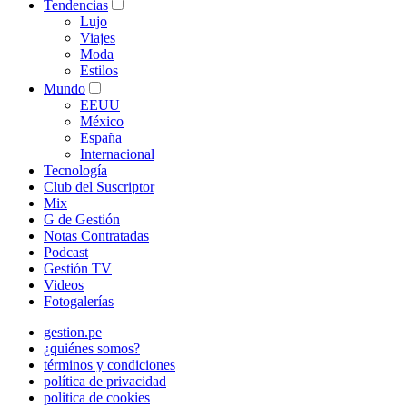
Tendencias
Lujo
Viajes
Moda
Estilos
Mundo
EEUU
México
España
Internacional
Tecnología
Club del Suscriptor
Mix
G de Gestión
Notas Contratadas
Podcast
Gestión TV
Videos
Fotogalerías
gestion.pe
¿quiénes somos?
términos y condiciones
política de privacidad
politica de cookies