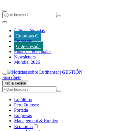
Últimas Noticias
Empresas G
Empresas
G de Gestión
Finanzas Personales
Newsletters
Mundial 2026
Suscríbete
Inicia sesión
Lo último
Peru Quiosco
Portada
Empresas
Management & Empleo
Economía