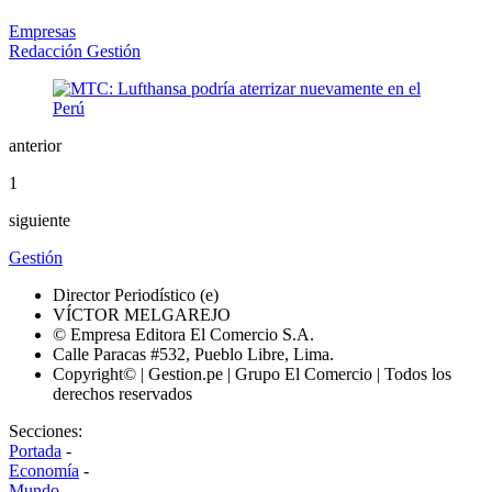
Empresas
Redacción Gestión
anterior
1
siguiente
Gestión
Director Periodístico (e)
VÍCTOR MELGAREJO
© Empresa Editora El Comercio S.A.
Calle Paracas #532, Pueblo Libre, Lima.
Copyright© | Gestion.pe | Grupo El Comercio | Todos los
derechos reservados
Secciones:
Portada
-
Economía
-
Mundo
-