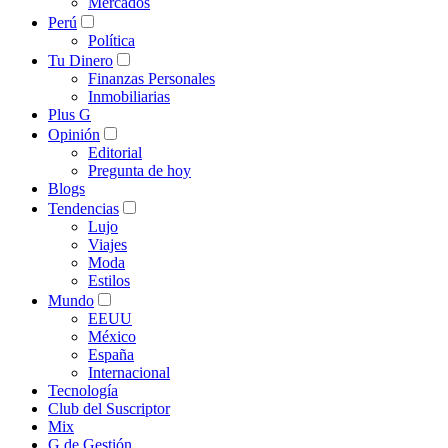
Mercados
Perú
Política
Tu Dinero
Finanzas Personales
Inmobiliarias
Plus G
Opinión
Editorial
Pregunta de hoy
Blogs
Tendencias
Lujo
Viajes
Moda
Estilos
Mundo
EEUU
México
España
Internacional
Tecnología
Club del Suscriptor
Mix
G de Gestión