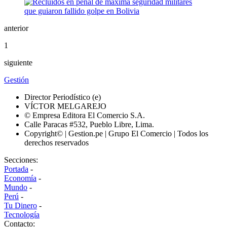
anterior
1
siguiente
Gestión
Director Periodístico (e)
VÍCTOR MELGAREJO
© Empresa Editora El Comercio S.A.
Calle Paracas #532, Pueblo Libre, Lima.
Copyright© | Gestion.pe | Grupo El Comercio | Todos los
derechos reservados
Secciones:
Portada
-
Economía
-
Mundo
-
Perú
-
Tu Dinero
-
Tecnología
Contacto: