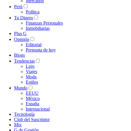
Mercados
Perú
Política
Tu Dinero
Finanzas Personales
Inmobiliarias
Plus G
Opinión
Editorial
Pregunta de hoy
Blogs
Tendencias
Lujo
Viajes
Moda
Estilos
Mundo
EEUU
México
España
Internacional
Tecnología
Club del Suscriptor
Mix
G de Gestión