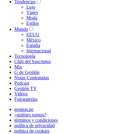
Tendencias
Lujo
Viajes
Moda
Estilos
Mundo
EEUU
México
España
Internacional
Tecnología
Club del Suscriptor
Mix
G de Gestión
Notas Contratadas
Podcast
Gestión TV
Videos
Fotogalerías
gestion.pe
¿quiénes somos?
términos y condiciones
política de privacidad
politica de cookies