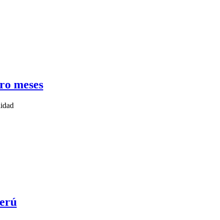
tro meses
lidad
Perú