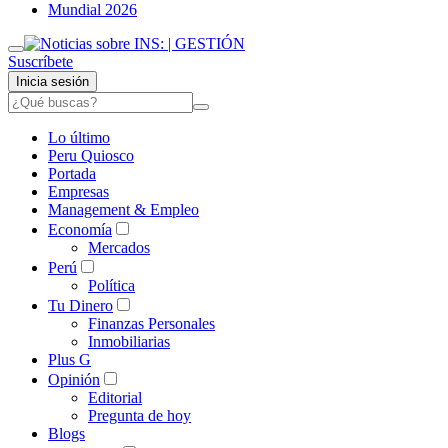
Mundial 2026
Suscríbete
Inicia sesión
Lo último
Peru Quiosco
Portada
Empresas
Management & Empleo
Economía
Mercados
Perú
Política
Tu Dinero
Finanzas Personales
Inmobiliarias
Plus G
Opinión
Editorial
Pregunta de hoy
Blogs