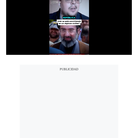
Notas Contratadas
Podcast
Gestión TV
Videos
Fotogalerías
gestion.pe
¿quiénes
Somos?
Términos
Y
Condiciones
Política
De
Privacidad