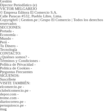
Gestión
Director Periodístico (e)
VÍCTOR MELGAREJO
© Empresa Editora El Comercio S.A.
Calle Paracas #532, Pueblo Libre, Lima.
Copyright© | Gestion.pe | Grupo El Comercio | Todos los derechos
reservados
SECCIONES:
Portada
-
Economía
-
Mundo
-
Perú
-
Tu Dinero
-
Tecnología
CONTACTO:
¿Quiénes somos?
-
Términos y Condiciones
-
Política de Privacidad
-
Politica de Cookies
-
Preguntas Frecuentes
SÍGUENOS:
Suscríbete
VISITE TAMBIÉN:
elcomercio.pe
-
clubelcomercio.pe
-
depor.com
-
trome.com
-
diariocorreo.pe
-
peruquiosco.pe
-
mag