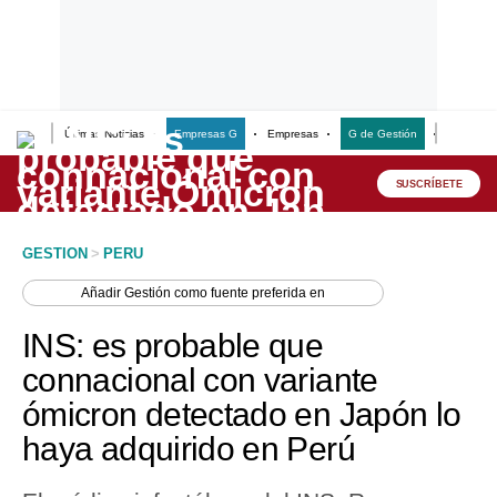
Últimas Noticias
Empresas G
Empresas
G de Gestión
Finanzas
Lo último
Peru Quiosco
SUSCRÍBETE
Portada
GESTION
>
PERU
Empresas
Añadir
Gestión
como fuente preferida en
Management & Empleo
INS: es probable que
Economía
connacional con variante
ómicron detectado en Japón lo
Mercados
haya adquirido en Perú
Perú
Política