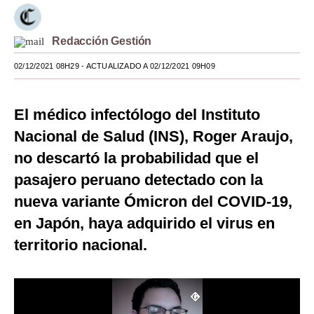
Moda
Redacción Gestión
Estilos
02/12/2021 08H29
- ACTUALIZADO A 02/12/2021 09H09
Mundo
EEUU
El médico infectólogo del Instituto
México
Nacional de Salud (INS), Roger Araujo,
no descartó la probabilidad que el
España
pasajero peruano detectado con la
Internacional
nueva variante Ómicron del COVID-19,
Tecnología
en Japón, haya adquirido el virus en
territorio nacional.
Club del Suscriptor
Mix
G de Gestión