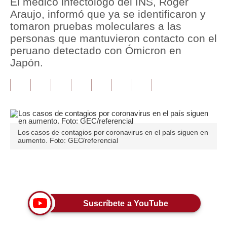
El médico infectólogo del INS, Roger
Araujo, informó que ya se identificaron y
Tu Dinero
tomaron pruebas moleculares a las
personas que mantuvieron contacto con el
Finanzas Personales
peruano detectado con Ómicron en
Inmobiliarias
Japón.
Plus G
Opinión
Editorial
Los casos de contagios por coronavirus en el país siguen en
aumento. Foto: GEC/referencial
Pregunta de hoy
Blogs
Únete a nuestro canal
Tendencias
Lujo
Suscríbete a YouTube
Viajes