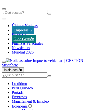
Últimas Noticias
Empresas G
Empresas
G de Gestión
Finanzas Personales
Newsletters
Mundial 2026
Suscríbete
Inicia sesión
Lo último
Peru Quiosco
Portada
Empresas
Management & Empleo
Economía