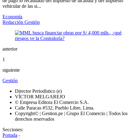
de pago lo recaudado del impuesto de alcabala y del impuesto
vehicular de las si...
Economía
Redacción Gestión
anterior
1
siguiente
Gestión
Director Periodístico (e)
VÍCTOR MELGAREJO
© Empresa Editora El Comercio S.A.
Calle Paracas #532, Pueblo Libre, Lima.
Copyright© | Gestion.pe | Grupo El Comercio | Todos los
derechos reservados
Secciones:
Portada
-