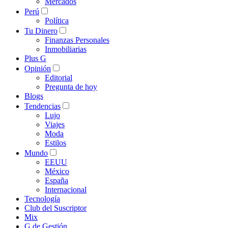
Mercados
Perú
Política
Tu Dinero
Finanzas Personales
Inmobiliarias
Plus G
Opinión
Editorial
Pregunta de hoy
Blogs
Tendencias
Lujo
Viajes
Moda
Estilos
Mundo
EEUU
México
España
Internacional
Tecnología
Club del Suscriptor
Mix
G de Gestión