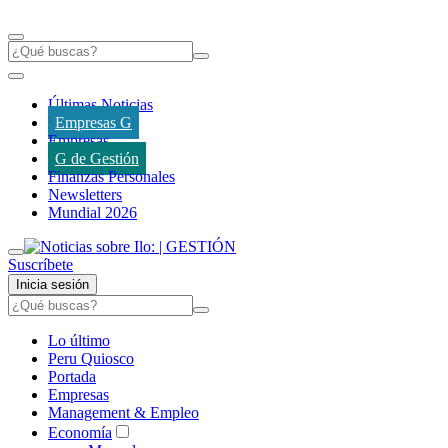
Últimas Noticias
Empresas G
Empresas
G de Gestión
Finanzas Personales
Newsletters
Mundial 2026
Suscríbete
Inicia sesión
Lo último
Peru Quiosco
Portada
Empresas
Management & Empleo
Economía