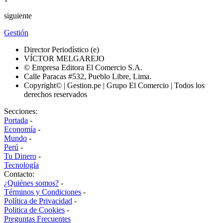
siguiente
Gestión
Director Periodístico (e)
VÍCTOR MELGAREJO
© Empresa Editora El Comercio S.A.
Calle Paracas #532, Pueblo Libre, Lima.
Copyright© | Gestion.pe | Grupo El Comercio | Todos los
derechos reservados
Secciones:
Portada
-
Economía
-
Mundo
-
Perú
-
Tu Dinero
-
Tecnología
Contacto:
¿Quiénes somos?
-
Términos y Condiciones
-
Política de Privacidad
-
Politica de Cookies
-
Preguntas Frecuentes