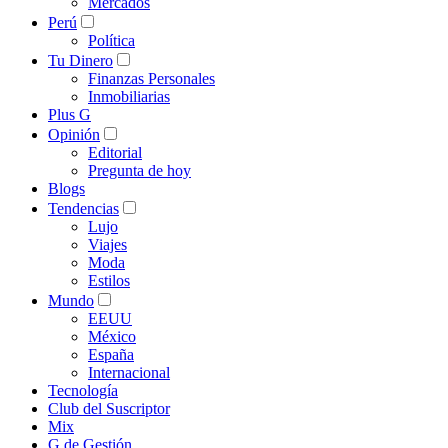
Mercados
Perú
Política
Tu Dinero
Finanzas Personales
Inmobiliarias
Plus G
Opinión
Editorial
Pregunta de hoy
Blogs
Tendencias
Lujo
Viajes
Moda
Estilos
Mundo
EEUU
México
España
Internacional
Tecnología
Club del Suscriptor
Mix
G de Gestión