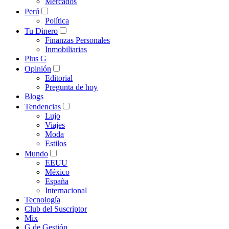
Mercados
Perú
Política
Tu Dinero
Finanzas Personales
Inmobiliarias
Plus G
Opinión
Editorial
Pregunta de hoy
Blogs
Tendencias
Lujo
Viajes
Moda
Estilos
Mundo
EEUU
México
España
Internacional
Tecnología
Club del Suscriptor
Mix
G de Gestión