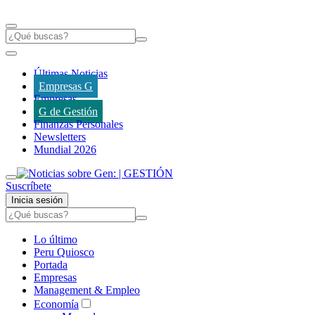
Últimas Noticias
Empresas G
Empresas
G de Gestión
Finanzas Personales
Newsletters
Mundial 2026
Suscríbete
Inicia sesión
Lo último
Peru Quiosco
Portada
Empresas
Management & Empleo
Economía