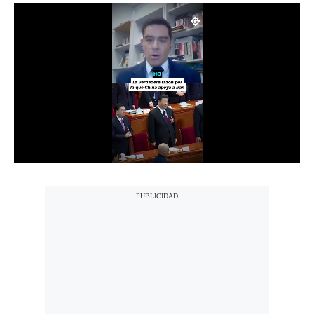
Notas Contratadas
Podcast
Gestión TV
Videos
Fotogalerías
gestion.pe
¿quiénes
Somos?
Términos
Y
Condiciones
Política
De
Privacidad