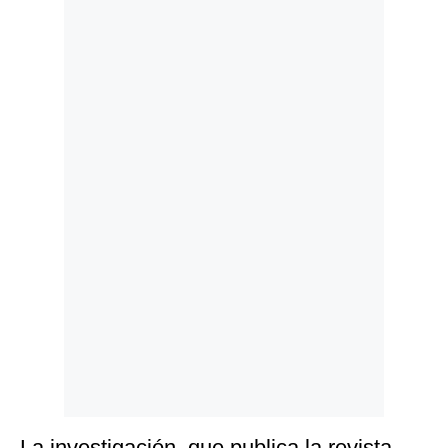
Politica
De
Cookies
Preguntas
Frecuentes
La investigación, que publica la revista