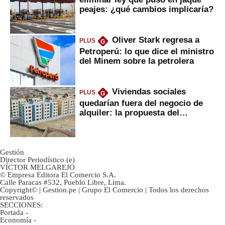
peajes: ¿qué cambios implicaría?
Oliver Stark regresa a
PLUS
G
Petroperú: lo que dice el ministro
del Minem sobre la petrolera
Viviendas sociales
PLUS
G
quedarían fuera del negocio de
alquiler: la propuesta del
gobierno
Gestión
Director Periodístico (e)
VÍCTOR MELGAREJO
© Empresa Editora El Comercio S.A.
Calle Paracas #532, Pueblo Libre, Lima.
Copyright© | Gestion.pe | Grupo El Comercio | Todos los derechos
reservados
SECCIONES:
Portada
-
Economía
-