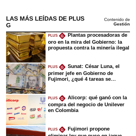
LAS MÁS LEÍDAS DE PLUS
Contenido de
G
Gestión
Plantas procesadoras de
PLUS
G
oro en la mira del Gobierno: la
propuesta contra la minería ilegal
Sunat: César Luna, el
PLUS
G
primer jefe en Gobierno de
Fujimori, ¿qué 4 tareas se
marcan urgentes?
Alicorp: qué ganó con la
PLUS
G
compra del negocio de Unilever
en Colombia
Fujimori propone
PLUS
G
eliminar ley que puso en jaque