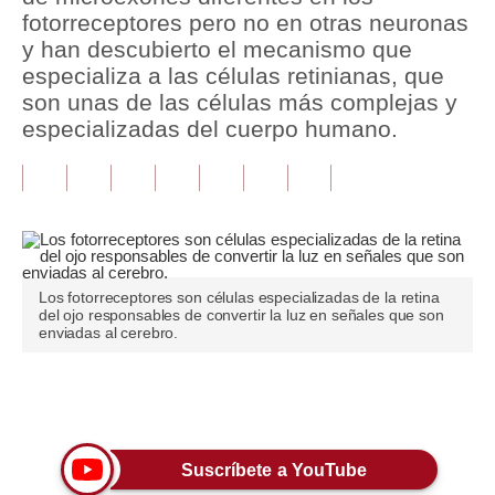
fotorreceptores pero no en otras neuronas
Tu Dinero
y han descubierto el mecanismo que
especializa a las células retinianas, que
Finanzas Personales
son unas de las células más complejas y
especializadas del cuerpo humano.
Inmobiliarias
Plus G
Opinión
Editorial
Los fotorreceptores son células especializadas de la retina
Pregunta de hoy
del ojo responsables de convertir la luz en señales que son
enviadas al cerebro.
Blogs
Tendencias
Únete a nuestro canal
Lujo
Suscríbete a YouTube
Viajes