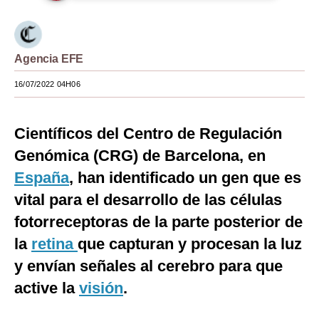
Moda
Estilos
Agencia EFE
Mundo
16/07/2022 04H06
EEUU
Científicos del Centro de Regulación
México
Genómica (CRG) de Barcelona, en
España
España
, han identificado un gen que es
Internacional
vital para el desarrollo de las células
fotorreceptoras de la parte posterior de
Tecnología
la
retina
que capturan y procesan la luz
Club del Suscriptor
y envían señales al cerebro para que
Mix
active la
visión
.
G de Gestión