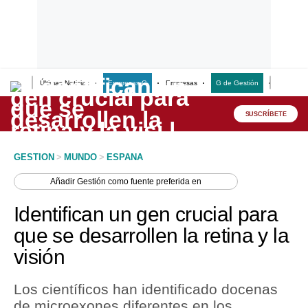
Últimas Noticias
Empresas G
Empresas
G de Gestión
Finanzas
Lo último
Peru Quiosco
SUSCRÍBETE
Portada
GESTION
>
MUNDO
>
ESPANA
Empresas
Añadir
Gestión
como fuente preferida en
Management & Empleo
Identifican un gen crucial para
Economía
que se desarrollen la retina y la
visión
Mercados
Perú
Los científicos han identificado docenas
de microexones diferentes en los
Política