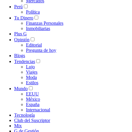
Mercados
Perú
Política
Tu Dinero
Finanzas Personales
Inmobiliarias
Plus G
Opinión
Editorial
Pregunta de hoy
Blogs
Tendencias
Lujo
Viajes
Moda
Estilos
Mundo
EEUU
México
España
Internacional
Tecnología
Club del Suscriptor
Mix
G de Gestión