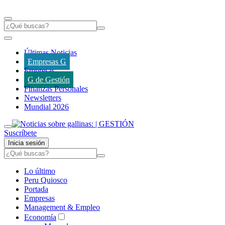
Últimas Noticias
Empresas G
Empresas
G de Gestión
Finanzas Personales
Newsletters
Mundial 2026
Suscríbete
Inicia sesión
Lo último
Peru Quiosco
Portada
Empresas
Management & Empleo
Economía