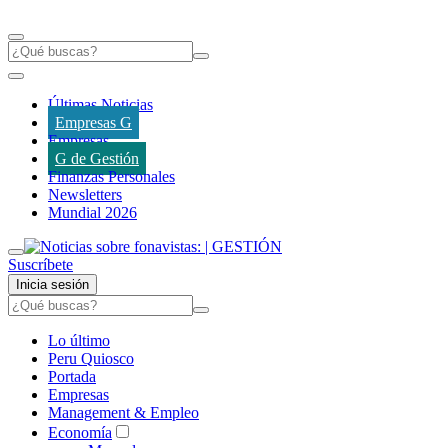
Últimas Noticias
Empresas G
Empresas
G de Gestión
Finanzas Personales
Newsletters
Mundial 2026
Suscríbete
Inicia sesión
Lo último
Peru Quiosco
Portada
Empresas
Management & Empleo
Economía