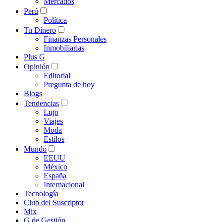
Mercados
Perú
Política
Tu Dinero
Finanzas Personales
Inmobiliarias
Plus G
Opinión
Editorial
Pregunta de hoy
Blogs
Tendencias
Lujo
Viajes
Moda
Estilos
Mundo
EEUU
México
España
Internacional
Tecnología
Club del Suscriptor
Mix
G de Gestión