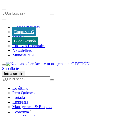
Últimas Noticias
Empresas G
Empresas
G de Gestión
Finanzas Personales
Newsletters
Mundial 2026
Suscríbete
Inicia sesión
Lo último
Peru Quiosco
Portada
Empresas
Management & Empleo
Economía