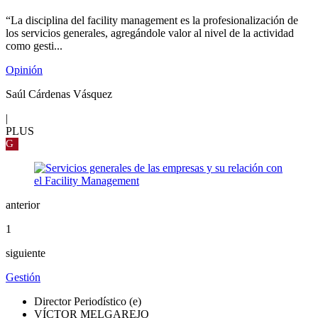
“La disciplina del facility management es la profesionalización de
los servicios generales, agregándole valor al nivel de la actividad
como gesti...
Opinión
Saúl Cárdenas Vásquez
|
PLUS
G
anterior
1
siguiente
Gestión
Director Periodístico (e)
VÍCTOR MELGAREJO