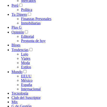
Mercados
Perú
Política
Tu Dinero
Finanzas Personales
Inmobiliarias
Plus G
Opinión
Editorial
Pregunta de hoy
Blogs
Tendencias
Lujo
Viajes
Moda
Estilos
Mundo
EEUU
México
España
Internacional
Tecnología
Club del Suscriptor
Mix
G de Gestión