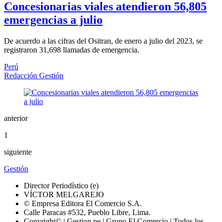
Concesionarias viales atendieron 56,805
emergencias a julio
De acuerdo a las cifras del Ositran, de enero a julio del 2023, se
registraron 31,698 llamadas de emergencia.
Perú
Redacción Gestión
anterior
1
siguiente
Gestión
Director Periodístico (e)
VÍCTOR MELGAREJO
© Empresa Editora El Comercio S.A.
Calle Paracas #532, Pueblo Libre, Lima.
Copyright© | Gestion.pe | Grupo El Comercio | Todos los