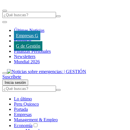
Últimas Noticias
Empresas G
Empresas
G de Gestión
Finanzas Personales
Newsletters
Mundial 2026
Suscríbete
Inicia sesión
Lo último
Peru Quiosco
Portada
Empresas
Management & Empleo
Economía