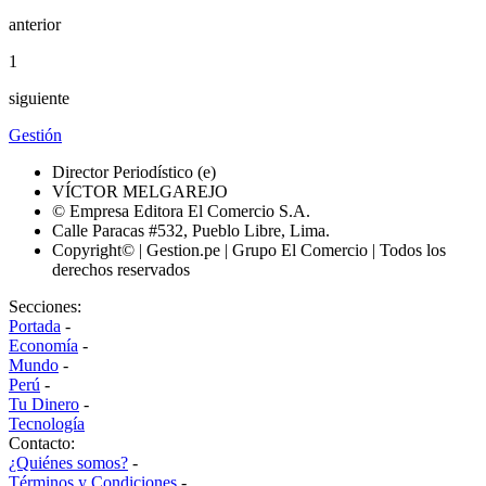
anterior
1
siguiente
Gestión
Director Periodístico (e)
VÍCTOR MELGAREJO
© Empresa Editora El Comercio S.A.
Calle Paracas #532, Pueblo Libre, Lima.
Copyright© | Gestion.pe | Grupo El Comercio | Todos los
derechos reservados
Secciones:
Portada
-
Economía
-
Mundo
-
Perú
-
Tu Dinero
-
Tecnología
Contacto:
¿Quiénes somos?
-
Términos y Condiciones
-