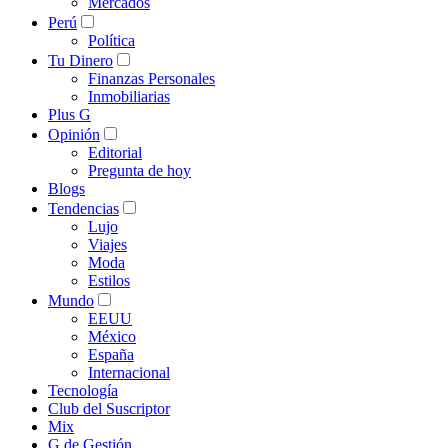
Mercados
Perú
Política
Tu Dinero
Finanzas Personales
Inmobiliarias
Plus G
Opinión
Editorial
Pregunta de hoy
Blogs
Tendencias
Lujo
Viajes
Moda
Estilos
Mundo
EEUU
México
España
Internacional
Tecnología
Club del Suscriptor
Mix
G de Gestión