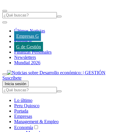
Últimas Noticias
Empresas G
Empresas
G de Gestión
Finanzas Personales
Newsletters
Mundial 2026
Suscríbete
Inicia sesión
Lo último
Peru Quiosco
Portada
Empresas
Management & Empleo
Economía