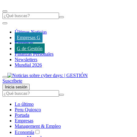
Últimas Noticias
Empresas G
Empresas
G de Gestión
Finanzas Personales
Newsletters
Mundial 2026
Suscríbete
Inicia sesión
Lo último
Peru Quiosco
Portada
Empresas
Management & Empleo
Economía