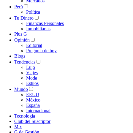
Mercados
Perú
Política
Tu Dinero
Finanzas Personales
Inmobiliarias
Plus G
Opinión
Editorial
Pregunta de hoy
Blogs
Tendencias
Lujo
Viajes
Moda
Estilos
Mundo
EEUU
México
España
Internacional
Tecnología
Club del Suscriptor
Mix
G de Gestión