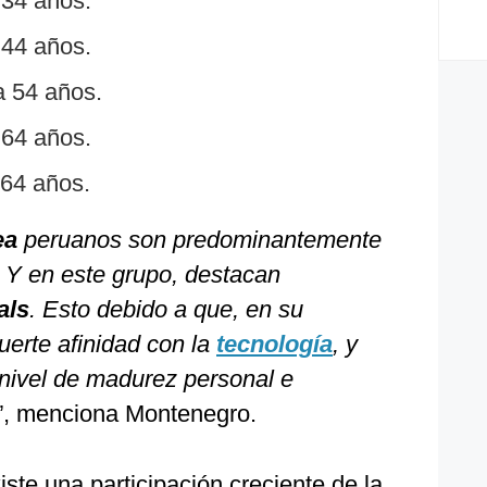
 34 años.
 44 años.
a 54 años.
 64 años.
 64 años.
ea
peruanos son predominantemente
. Y en este grupo, destacan
als
. Esto debido a que, en su
uerte afinidad con la
tecnología
, y
nivel de madurez personal e
”, menciona Montenegro.
te una participación creciente de la