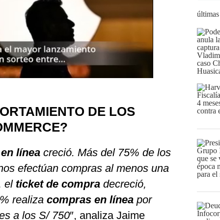
últimas
PORTAMIENTO DE LOS
COMMERCE?
en línea
creció. Más del 75% de los
nos efectúan compras al menos una
, el
ticket de compra
decreció,
% realiza
compras en línea
por
es a los S/ 750
″, analiza Jaime