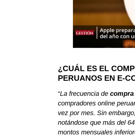
Podcast
Gestión TV
Videos
Fotogalerías
¿CUÁL ES EL COM
gestion.pe
PERUANOS EN E-
¿quiénes
Somos?
Términos
“
La frecuencia de
compra 
Y
Condiciones
compradores online perua
Política
vez por mes. Sin embargo
De
Privacidad
notándose que más del 64
montos mensuales inferior
Politica