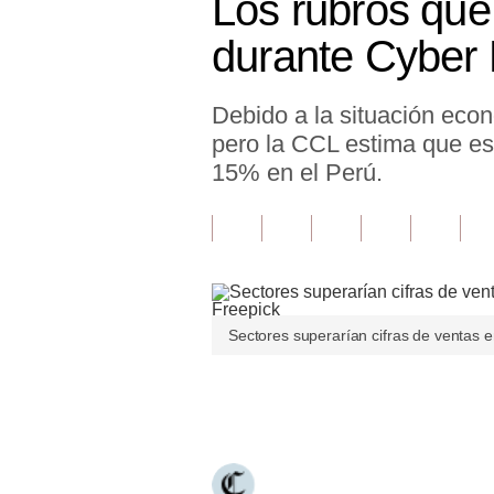
Los rubros que
Finanzas Personales
durante Cyber
Inmobiliarias
Debido a la situación econ
Plus G
pero la CCL estima que e
Opinión
15% en el Perú.
Editorial
Pregunta de hoy
Blogs
Sectores superarían cifras de ventas 
Tendencias
Lujo
Únete a nuestro canal
Viajes
Moda