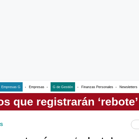
Empresas G
Empresas
G de Gestión
Finanzas Personales
Newsletters
S