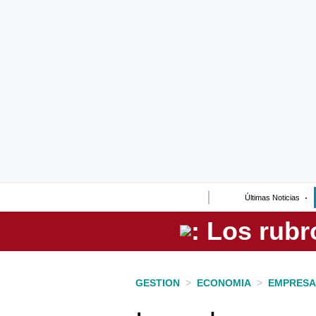
Lo último
Peru Quiosco
Portada
Empresas
Management & Empleo
Economía
Últimas Noticias
Mercados
Perú
Política
GESTION
>
ECONOMIA
>
EMPRESA
Tu Dinero