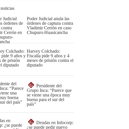
 noticias
Poder Judicial anula las
órdenes de captura contra
Vladimir Cerrón en caso
Chupuro-Huasicancha
Harvey Colchado:
Fiscalía pide 9 años y 4
meses de prisión contra el
diputado
G
Presidente del
Grupo Inca: “Parece que
se viene una época muy
buena para el sur del
país”
G
Deudas en Infocorp:
¿se puede pedir nuevo