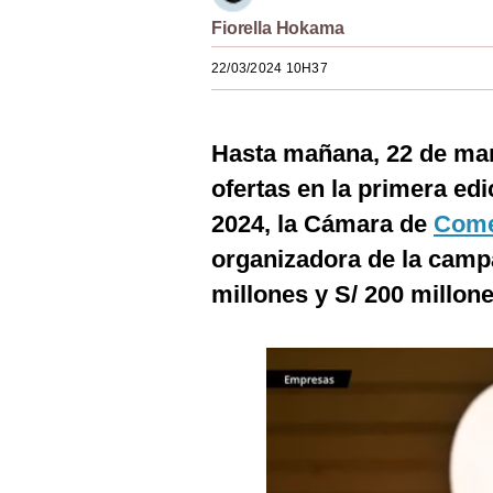
Estilos
Fiorella Hokama
Mundo
22/03/2024 10H37
EEUU
Hasta mañana, 22 de mar
México
ofertas en la primera ed
España
2024, la Cámara de
Come
Internacional
organizadora de la campa
Tecnología
millones y S/ 200 millon
Club del Suscriptor
Mix
G de Gestión
Notas Contratadas