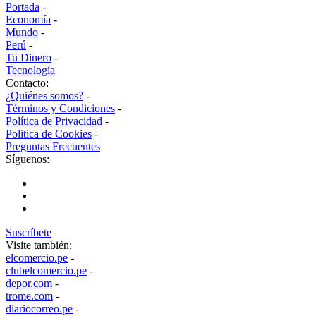
Portada
-
Economía
-
Mundo
-
Perú
-
Tu Dinero
-
Tecnología
Contacto:
¿Quiénes somos?
-
Términos y Condiciones
-
Política de Privacidad
-
Politica de Cookies
-
Preguntas Frecuentes
Síguenos:
Suscríbete
Visite también:
elcomercio.pe
-
clubelcomercio.pe
-
depor.com
-
trome.com
-
diariocorreo.pe
-