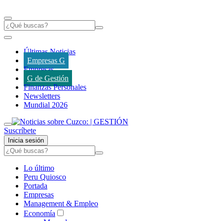
Últimas Noticias
Empresas G
Empresas
G de Gestión
Finanzas Personales
Newsletters
Mundial 2026
Suscríbete
Inicia sesión
Lo último
Peru Quiosco
Portada
Empresas
Management & Empleo
Economía