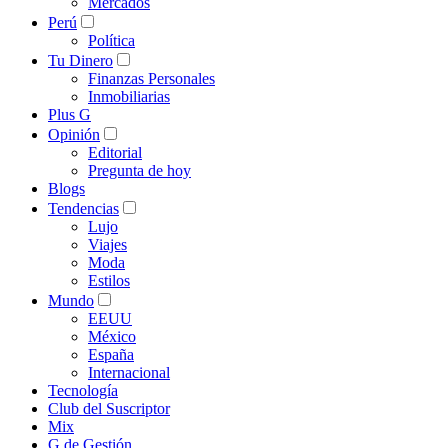
Mercados
Perú
Política
Tu Dinero
Finanzas Personales
Inmobiliarias
Plus G
Opinión
Editorial
Pregunta de hoy
Blogs
Tendencias
Lujo
Viajes
Moda
Estilos
Mundo
EEUU
México
España
Internacional
Tecnología
Club del Suscriptor
Mix
G de Gestión