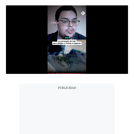
Notas Contratadas
Podcast
Gestión TV
Videos
Fotogalerías
gestion.pe
¿quiénes
Somos?
Términos
Y
Condiciones
Política
De
Privacidad