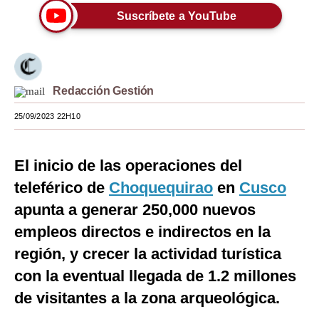
Suscríbete a YouTube
Moda
Estilos
Mundo
Redacción Gestión
EEUU
25/09/2023 22H10
México
El inicio de las operaciones del
España
teleférico de
Choquequirao
en
Cusco
Internacional
apunta a generar 250,000 nuevos
Tecnología
empleos directos e indirectos en la
Club del Suscriptor
región, y crecer la actividad turística
con la eventual llegada de 1.2 millones
Mix
de visitantes a la zona arqueológica.
G de Gestión