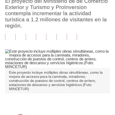
El proyecto del Ministerio de de Comercio
Exterior y Turismo y ProInversion
Tu Dinero
contempla incrementar la actividad
turística a 1.2 millones de visitantes en la
Finanzas Personales
región.
Inmobiliarias
Plus G
Opinión
Editorial
Pregunta de hoy
Este proyecto incluye múltiples obras simultáneas, como la
mejora de accesos para la caminata, miradores,
construcción de puestos de control, centros de arriero,
Blogs
estaciones de descanso y servicios higiénicos.(Foto:
MINCETUR)
Tendencias
Lujo
Únete a nuestro canal
Viajes