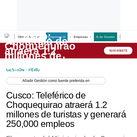
Últimas Noticias
Empresas G
Empresas
G de Gestión
Finanzas
Lo último
Peru Quiosco
SUSCRÍBETE
Portada
GESTION
>
PERU
Empresas
Añadir
Gestión
como fuente preferida en
Management & Empleo
Cusco: Teleférico de
Economía
Choquequirao atraerá 1.2
millones de turistas y generará
Mercados
250,000 empleos
Perú
Política