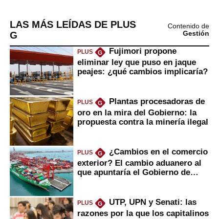
LAS MÁS LEÍDAS DE PLUS
Contenido de
G
Gestión
Fujimori propone
PLUS
G
eliminar ley que puso en jaque
peajes: ¿qué cambios implicaría?
Plantas procesadoras de
PLUS
G
oro en la mira del Gobierno: la
propuesta contra la minería ilegal
¿Cambios en el comercio
PLUS
G
exterior? El cambio aduanero al
que apuntaría el Gobierno de
Fujimori
UTP, UPN y Senati: las
PLUS
G
razones por la que los capitalinos