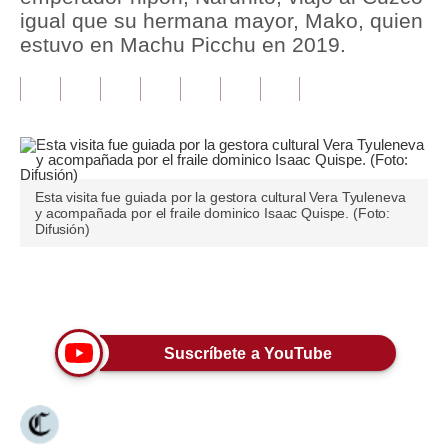
igual que su hermana mayor, Mako, quien
Tu Dinero
estuvo en Machu Picchu en 2019.
Finanzas Personales
Inmobiliarias
Plus G
Opinión
Esta visita fue guiada por la gestora cultural Vera Tyuleneva
y acompañada por el fraile dominico Isaac Quispe. (Foto:
Difusión)
Editorial
Pregunta de hoy
Únete a nuestro canal
Blogs
Suscríbete a YouTube
Tendencias
Lujo
Viajes