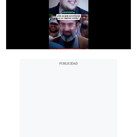
Notas Contratadas
Podcast
Gestión TV
Videos
Fotogalerías
gestion.pe
¿quiénes
Somos?
Términos
Y
Condiciones
Política
De
Privacidad