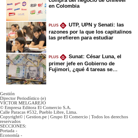
en Colombia
UTP, UPN y Senati: las
PLUS
G
razones por la que los capitalinos
las prefieren para estudiar
Sunat: César Luna, el
PLUS
G
primer jefe en Gobierno de
Fujimori, ¿qué 4 tareas se
marcan urgentes?
Gestión
Director Periodístico (e)
VÍCTOR MELGAREJO
© Empresa Editora El Comercio S.A.
Calle Paracas #532, Pueblo Libre, Lima.
Copyright© | Gestion.pe | Grupo El Comercio | Todos los derechos
reservados
SECCIONES:
Portada
-
Economía
-