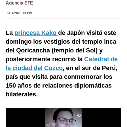
Agencia EFE
Moda
05/11/2023 13H39
Estilos
Mundo
La
princesa Kako
de Japón visitó este
domingo los vestigios del templo inca
EEUU
del Qoricancha (templo del Sol) y
México
posteriormente recorrió la
Catedral de
España
la ciudad del Cuzco
, en el sur de Perú,
país que visita para conmemorar los
Internacional
150 años de relaciones diplomáticas
Tecnología
bilaterales.
Club del Suscriptor
Mix
G de Gestión