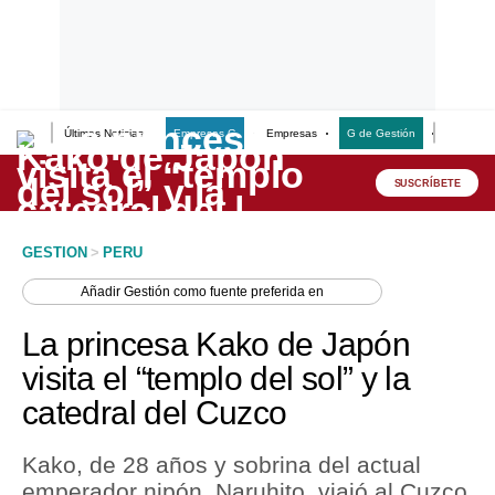
Últimas Noticias
Empresas G
Empresas
G de Gestión
Finanzas
Lo último
Peru Quiosco
SUSCRÍBETE
Portada
GESTION
>
PERU
Empresas
Añadir
Gestión
como fuente preferida en
Management & Empleo
La princesa Kako de Japón
Economía
visita el “templo del sol” y la
catedral del Cuzco
Mercados
Perú
Kako, de 28 años y sobrina del actual
emperador nipón, Naruhito, viajó al Cuzco
Política