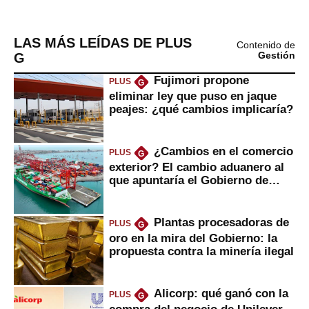
LAS MÁS LEÍDAS DE PLUS
Contenido de
G
Gestión
Fujimori propone
PLUS
G
eliminar ley que puso en jaque
peajes: ¿qué cambios implicaría?
¿Cambios en el comercio
PLUS
G
exterior? El cambio aduanero al
que apuntaría el Gobierno de
Fujimori
Plantas procesadoras de
PLUS
G
oro en la mira del Gobierno: la
propuesta contra la minería ilegal
Alicorp: qué ganó con la
PLUS
G
compra del negocio de Unilever