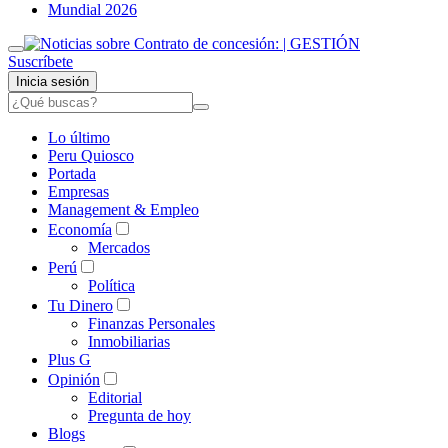
Mundial 2026
Suscríbete
Inicia sesión
Lo último
Peru Quiosco
Portada
Empresas
Management & Empleo
Economía
Mercados
Perú
Política
Tu Dinero
Finanzas Personales
Inmobiliarias
Plus G
Opinión
Editorial
Pregunta de hoy
Blogs