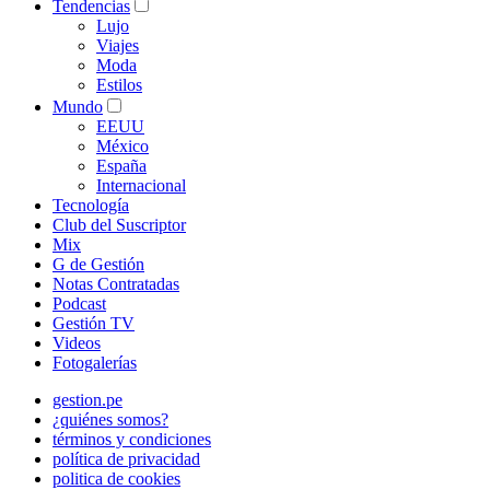
Tendencias
Lujo
Viajes
Moda
Estilos
Mundo
EEUU
México
España
Internacional
Tecnología
Club del Suscriptor
Mix
G de Gestión
Notas Contratadas
Podcast
Gestión TV
Videos
Fotogalerías
gestion.pe
¿quiénes somos?
términos y condiciones
política de privacidad
politica de cookies