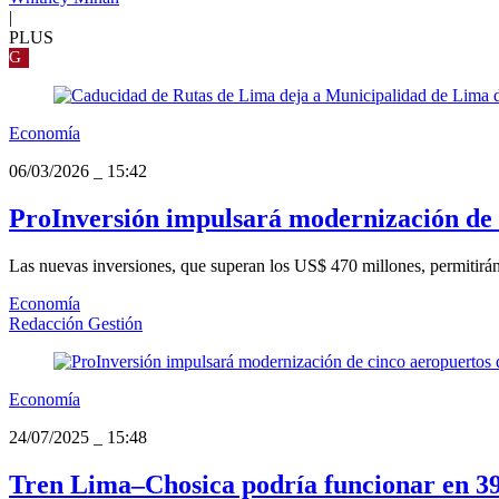
|
PLUS
G
Economía
06/03/2026
_
15:42
ProInversión impulsará modernización de c
Las nuevas inversiones, que superan los US$ 470 millones, permitirán r
Economía
Redacción Gestión
Economía
24/07/2025
_
15:48
Tren Lima–Chosica podría funcionar en 3