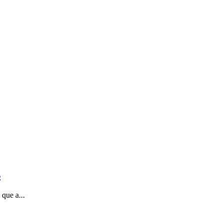
s
que a...