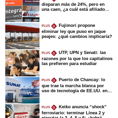
disparan más de 24%, pero en
una caen, ¿a cuál está afiliado
usted?
Fujimori propone
PLUS
G
eliminar ley que puso en jaque
peajes: ¿qué cambios implicaría?
UTP, UPN y Senati: las
PLUS
G
razones por la que los capitalinos
las prefieren para estudiar
Puerto de Chancay: lo
PLUS
G
que trae la marcha blanca por
uso de tecnología de EE.UU. en
mercancías
Keiko anuncia “shock”
PLUS
G
ferroviario: terminar Línea 2 y
ejecutar la 3, 4, 5 y 6; ¿habrá