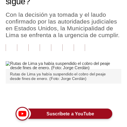
sigue?
Tu Dinero
Con la decisión ya tomada y el laudo
confirmado por las autoridades judiciales
Finanzas Personales
en Estados Unidos, la Municipalidad de
Inmobiliarias
Lima se enfrenta a la urgencia de cumplir.
Plus G
Opinión
Editorial
Rutas de Lima ya había suspendido el cobro del peaje
desde fines de enero. (Foto: Jorge Cerdán)
Pregunta de hoy
Blogs
Únete a nuestro canal
Tendencias
Lujo
Suscríbete a YouTube
Viajes