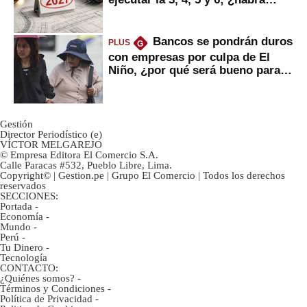
avances?
Bancos se pondrán duros
PLUS
G
con empresas por culpa de El
Niño, ¿por qué será bueno para
ahorristas?
Gestión
Director Periodístico (e)
VÍCTOR MELGAREJO
© Empresa Editora El Comercio S.A.
Calle Paracas #532, Pueblo Libre, Lima.
Copyright© | Gestion.pe | Grupo El Comercio | Todos los derechos
reservados
SECCIONES:
Portada
-
Economía
-
Mundo
-
Perú
-
Tu Dinero
-
Tecnología
CONTACTO:
¿Quiénes somos?
-
Términos y Condiciones
-
Política de Privacidad
-