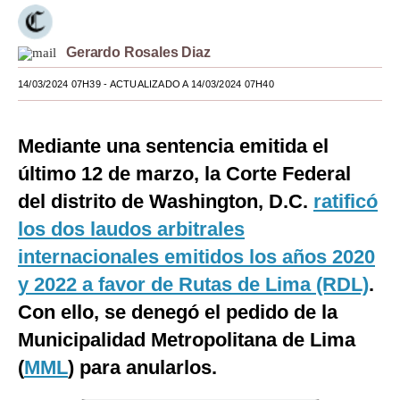
Moda
Gerardo Rosales Diaz
Estilos
14/03/2024 07H39
- ACTUALIZADO A 14/03/2024 07H40
Mundo
EEUU
Mediante una sentencia emitida el
México
último 12 de marzo, la Corte Federal
del distrito de Washington, D.C.
ratificó
España
los dos laudos arbitrales
Internacional
internacionales emitidos los años 2020
Tecnología
y 2022 a favor de Rutas de Lima (RDL)
.
Con ello, se denegó el pedido de la
Club del Suscriptor
Municipalidad Metropolitana de Lima
Mix
(
MML
) para anularlos.
G de Gestión