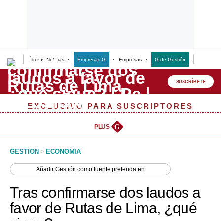
Últimas Noticias
Empresas G
Empresas
G de Gestión
Finanzas
Lo último
Peru Quiosco
SUSCRÍBETE
Portada
EXCLUSIVO PARA SUSCRIPTORES
Empresas
PLUS
G
Management & Empleo
GESTION
>
ECONOMIA
Economía
Añadir
Gestión
como fuente preferida en
Mercados
Tras confirmarse dos laudos a
Perú
favor de Rutas de Lima, ¿qué
Política