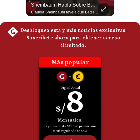
Tragedia En Tailandia: Joven De 14 Años Ataca A Su Familia Y Colegio | Gestión Mundo
Sheinbaum Habla Sobre Betssy Chávez Y Las Relaciones Con Perú | Gestión Mundo
Politica
Un adolescente de 14 años mató a sus abuelos y luego atacó su colegio de secundaria en Tailandia, dejando cinco fallecidos adicionales y más de 30 heridos antes de quitarse la vida. Según las autoridades y el primer ministro Anutin Charnvirakul, el hecho habría sido motivado por estrés académico extremo. El suceso reabre el debate sobre la alta posesión de armas de fuego en el país asiático. #Tailandia #Noticias #UltimaHora #NoticiasInternacionales #Shorts 👉 Suscríbete y activa la campana para no perderte nuestro análisis diario. 🌎 Síguenos en nuestras redes sociales: 📌 Web oficial: https://gestion.pe/mundo/ 📌 LinkedIn: http://bit.ly/3HYIET0 📌 X (Twitter): http://bit.ly/4noZtX9 📌 TikTok: http://bit.ly/4evB6TO
Claudia Sheinbaum revela que Betssy Chávez, exfuncionaria de Perú, llegará a México como parte de los nuevos acuerdos diplomáticos para restablecer las relaciones entre México y Perú. ¿Qué opinas de este acuerdo entre la Cancillería mexicana y el gobierno peruano? Déjalo en los comentarios. #Sheinbaum #BetssyChavez #MexicoPeru #NoticiasMexico #Politica #Shorts 👉 Suscríbete y activa la campana para no perderte nuestro análisis diario. 🌎 Síguenos en nuestras redes sociales: 📌 Web oficial: https://gestion.pe/mundo/ 📌 LinkedIn: http://bit.ly/3HYIET0 📌 X (Twitter): http://bit.ly/4noZtX9 📌 TikTok: http://bit.ly/4evB6TO
De
Cookies
Preguntas
Frecuentes