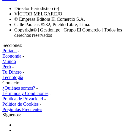
Director Periodístico (e)
VÍCTOR MELGAREJO
© Empresa Editora El Comercio S.A.
Calle Paracas #532, Pueblo Libre, Lima.
Copyright© | Gestion.pe | Grupo El Comercio | Todos los
derechos reservados
Secciones:
Portada
-
Economía
-
Mundo
-
Perú
-
Tu Dinero
-
Tecnología
Contacto:
¿Quiénes somos?
-
Términos y Condiciones
-
Política de Privacidad
-
Politica de Cookies
-
Preguntas Frecuentes
Síguenos: