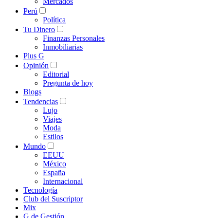
Mercados
Perú
Política
Tu Dinero
Finanzas Personales
Inmobiliarias
Plus G
Opinión
Editorial
Pregunta de hoy
Blogs
Tendencias
Lujo
Viajes
Moda
Estilos
Mundo
EEUU
México
España
Internacional
Tecnología
Club del Suscriptor
Mix
G de Gestión