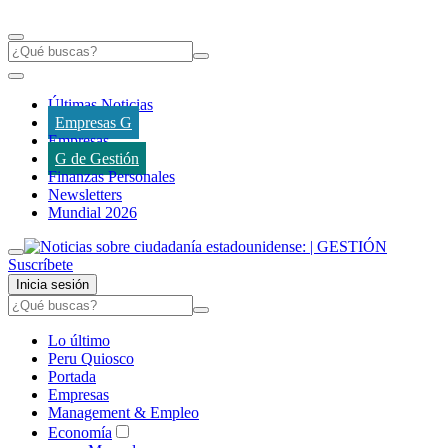
Últimas Noticias
Empresas G
Empresas
G de Gestión
Finanzas Personales
Newsletters
Mundial 2026
Suscríbete
Inicia sesión
Lo último
Peru Quiosco
Portada
Empresas
Management & Empleo
Economía