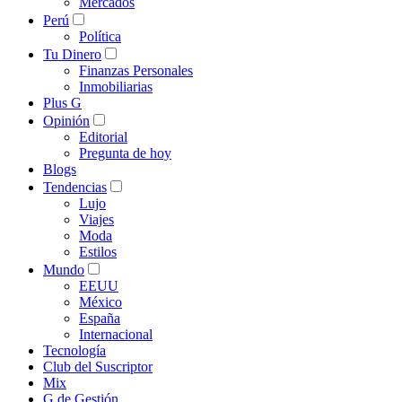
Mercados
Perú
Política
Tu Dinero
Finanzas Personales
Inmobiliarias
Plus G
Opinión
Editorial
Pregunta de hoy
Blogs
Tendencias
Lujo
Viajes
Moda
Estilos
Mundo
EEUU
México
España
Internacional
Tecnología
Club del Suscriptor
Mix
G de Gestión