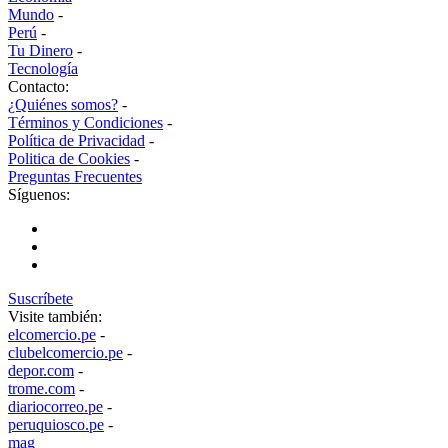
Mundo
-
Perú
-
Tu Dinero
-
Tecnología
Contacto:
¿Quiénes somos?
-
Términos y Condiciones
-
Política de Privacidad
-
Politica de Cookies
-
Preguntas Frecuentes
Síguenos:
Suscríbete
Visite también:
elcomercio.pe
-
clubelcomercio.pe
-
depor.com
-
trome.com
-
diariocorreo.pe
-
peruquiosco.pe
-
mag