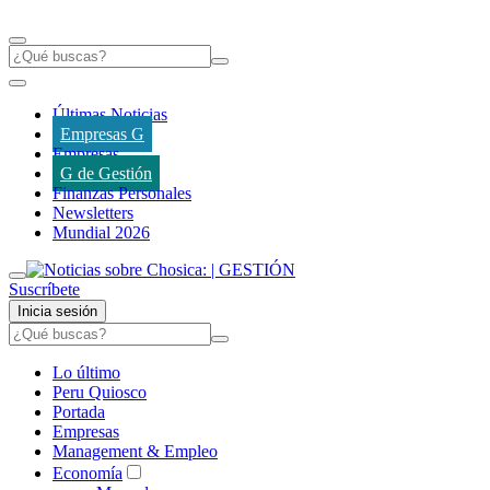
Últimas Noticias
Empresas G
Empresas
G de Gestión
Finanzas Personales
Newsletters
Mundial 2026
Suscríbete
Inicia sesión
Lo último
Peru Quiosco
Portada
Empresas
Management & Empleo
Economía