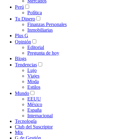
Mercados
Perú
Política
Tu Dinero
Finanzas Personales
Inmobiliarias
Plus G
Opinión
Editorial
Pregunta de hoy
Blogs
Tendencias
Lujo
Viajes
Moda
Estilos
Mundo
EEUU
México
España
Internacional
Tecnología
Club del Suscriptor
Mix
G de Gestión