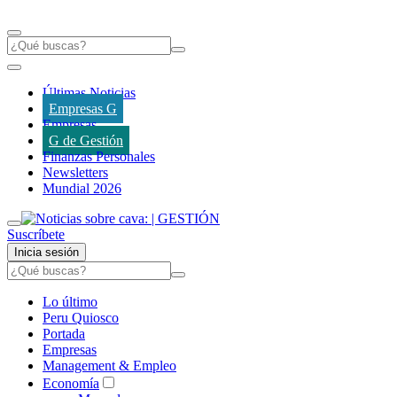
Últimas Noticias
Empresas G
Empresas
G de Gestión
Finanzas Personales
Newsletters
Mundial 2026
Suscríbete
Inicia sesión
Lo último
Peru Quiosco
Portada
Empresas
Management & Empleo
Economía