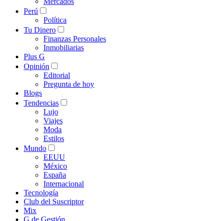
Mercados
Perú
Política
Tu Dinero
Finanzas Personales
Inmobiliarias
Plus G
Opinión
Editorial
Pregunta de hoy
Blogs
Tendencias
Lujo
Viajes
Moda
Estilos
Mundo
EEUU
México
España
Internacional
Tecnología
Club del Suscriptor
Mix
G de Gestión