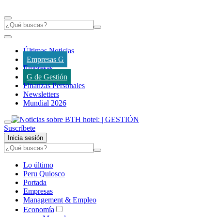
Últimas Noticias
Empresas G
Empresas
G de Gestión
Finanzas Personales
Newsletters
Mundial 2026
Suscríbete
Inicia sesión
Lo último
Peru Quiosco
Portada
Empresas
Management & Empleo
Economía