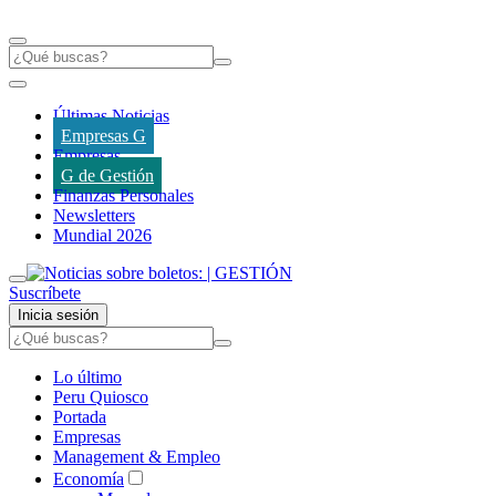
Últimas Noticias
Empresas G
Empresas
G de Gestión
Finanzas Personales
Newsletters
Mundial 2026
Suscríbete
Inicia sesión
Lo último
Peru Quiosco
Portada
Empresas
Management & Empleo
Economía