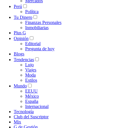
Mercados
Perú
Política
Tu Dinero
Finanzas Personales
Inmobiliarias
Plus G
Opinión
Editorial
Pregunta de hoy
Blogs
Tendencias
Lujo
Viajes
Moda
Estilos
Mundo
EEUU
México
España
Internacional
Tecnología
Club del Suscriptor
Mix
G de Gestión