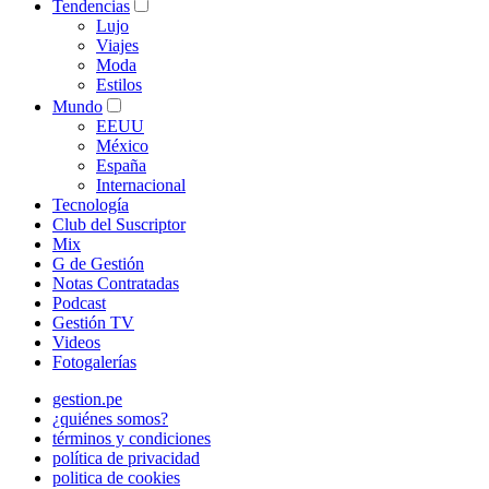
Tendencias
Lujo
Viajes
Moda
Estilos
Mundo
EEUU
México
España
Internacional
Tecnología
Club del Suscriptor
Mix
G de Gestión
Notas Contratadas
Podcast
Gestión TV
Videos
Fotogalerías
gestion.pe
¿quiénes somos?
términos y condiciones
política de privacidad
politica de cookies