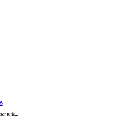
s
r turís...