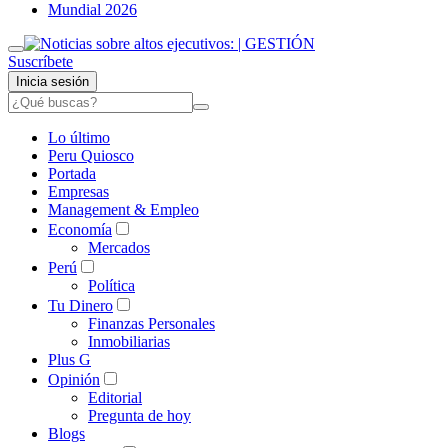
Mundial 2026
Suscríbete
Inicia sesión
Lo último
Peru Quiosco
Portada
Empresas
Management & Empleo
Economía
Mercados
Perú
Política
Tu Dinero
Finanzas Personales
Inmobiliarias
Plus G
Opinión
Editorial
Pregunta de hoy
Blogs