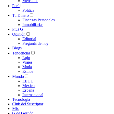
Mercados
Perú
Política
Tu Dinero
Finanzas Personales
Inmobiliarias
Plus G
Opinión
Editorial
Pregunta de hoy
Blogs
Tendencias
Lujo
Viajes
Moda
Estilos
Mundo
EEUU
México
España
Internacional
Tecnología
Club del Suscriptor
Mix
G de Gestión