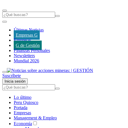
Últimas Noticias
Empresas G
Empresas
G de Gestión
Finanzas Personales
Newsletters
Mundial 2026
Suscríbete
Inicia sesión
Lo último
Peru Quiosco
Portada
Empresas
Management & Empleo
Economía