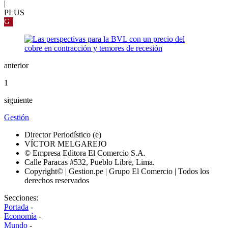
|
PLUS
G
anterior
1
siguiente
Gestión
Director Periodístico (e)
VÍCTOR MELGAREJO
© Empresa Editora El Comercio S.A.
Calle Paracas #532, Pueblo Libre, Lima.
Copyright© | Gestion.pe | Grupo El Comercio | Todos los
derechos reservados
Secciones:
Portada
-
Economía
-
Mundo
-