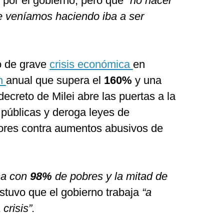
 por el gobierno, pero que
“no hacer
e veníamos haciendo iba a ser
o de grave
crisis económica
en
ón
anual que supera el
160%
y una
decreto de Milei abre las puertas a la
 públicas y deroga leyes de
ores contra aumentos abusivos de
na con
98%
de pobres y la mitad de
ostuvo que el gobierno trabaja
“a
crisis”.