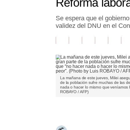
Reforma labora
Finanzas Personales
Se espera que el gobierno 
Inmobiliarias
validez del DNU en el Con
Plus G
Opinión
Editorial
Pregunta de hoy
Blogs
La mañana de este jueves, Milei asegu
de la población sufre muchas de las d
nada o hacer lo mismo que veníamos ha
Tendencias
ROBAYO / AFP)
Lujo
Únete a nuestro canal
Viajes
Moda