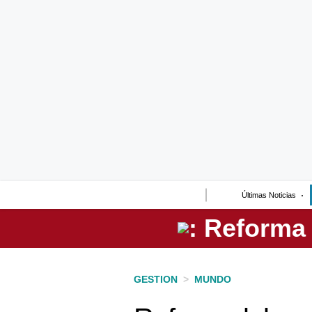
Lo último
Peru Quiosco
Portada
Empresas
Management & Empleo
Economía
Últimas Noticias
Mercados
Perú
Política
GESTION
>
MUNDO
Tu Dinero