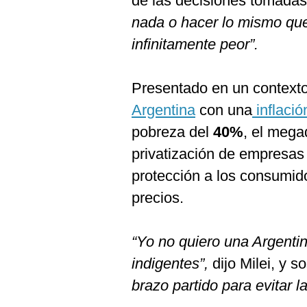
de las decisiones tomadas
nada o hacer lo mismo qu
infinitamente peor”.
Presentado en un context
Argentina
con una
inflaci
pobreza del
40%
, el mega
privatización de empresas
protección a los consumid
precios.
“Yo no quiero una Argenti
indigentes”,
dijo Milei, y s
brazo partido para evitar la 