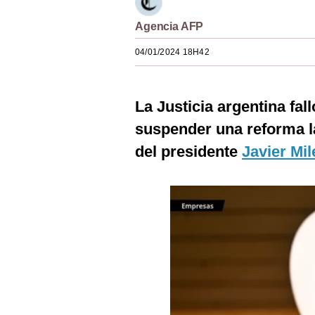
Estilos
Agencia AFP
Mundo
04/01/2024 18H42
EEUU
México
La Justicia argentina fal
suspender una reforma la
España
del presidente
Javier Mil
Internacional
Tecnología
Club del Suscriptor
Mix
G de Gestión
Notas Contratadas