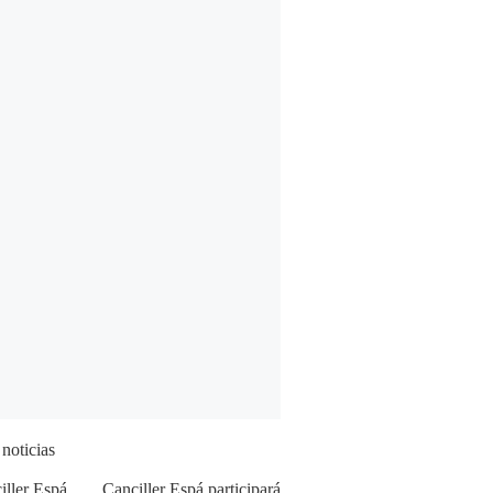
 noticias
Canciller Espá participará