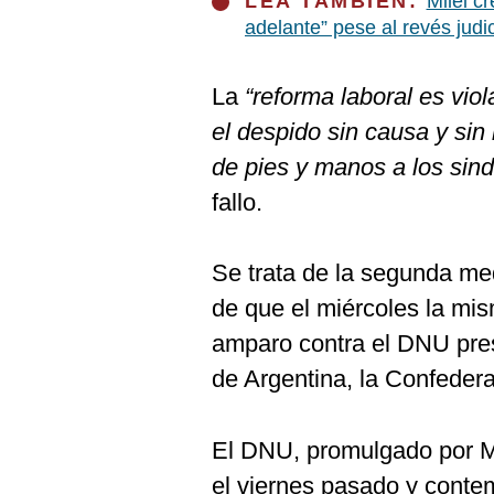
LEA TAMBIÉN:
Milei cr
De
Cookies
adelante” pese al revés judic
Preguntas
Frecuentes
La
“reforma laboral es viol
el despido sin causa y si
de pies y manos a los sind
fallo.
Se trata de la segunda me
de que el miércoles la mi
amparo contra el DNU prese
de Argentina, la Confeder
El DNU, promulgado por Mil
el viernes pasado y conte