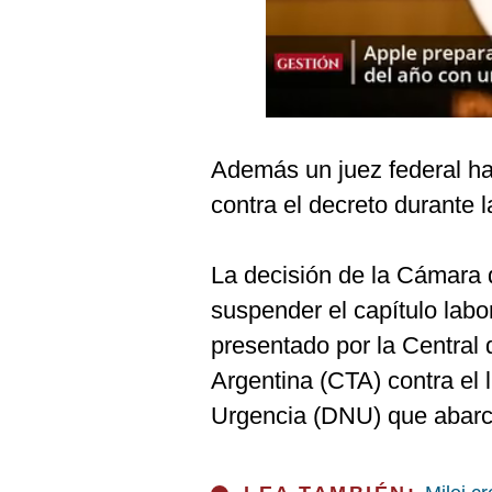
Podcast
Gestión TV
Videos
Fotogalerías
Además un juez federal hab
contra el decreto durante la
gestion.pe
La decisión de la Cámara 
¿quiénes
Somos?
suspender el capítulo lab
Términos
presentado por la Central 
Y
Condiciones
Argentina (CTA) contra el
Política
Urgencia (DNU) que abarc
De
Privacidad
Politica