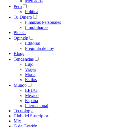
Mercados
Perú
Política
Tu Dinero
Finanzas Personales
Inmobiliarias
Plus G
Opinión
Editorial
Pregunta de hoy
Blogs
Tendencias
Lujo
Viajes
Moda
Estilos
Mundo
EEUU
México
España
Internacional
Tecnología
Club del Suscriptor
Mix
G de Gestión