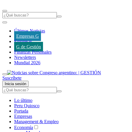
Últimas Noticias
Empresas G
Empresas
G de Gestión
Finanzas Personales
Newsletters
Mundial 2026
Suscríbete
Inicia sesión
Lo último
Peru Quiosco
Portada
Empresas
Management & Empleo
Economía