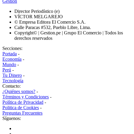
Gestión
Director Periodístico (e)
VÍCTOR MELGAREJO
© Empresa Editora El Comercio S.A.
Calle Paracas #532, Pueblo Libre, Lima.
Copyright© | Gestion.pe | Grupo El Comercio | Todos los
derechos reservados
Secciones:
Portada
-
Economía
-
Mundo
-
Perú
-
Tu Dinero
-
Tecnología
Contacto:
¿Quiénes somos?
-
Términos y Condiciones
-
Política de Privacidad
-
Politica de Cookies
-
Preguntas Frecuentes
Síguenos: