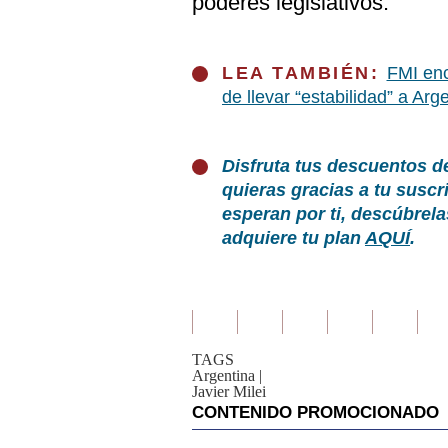
poderes legislativos.
LEA TAMBIÉN:
FMI enc
de llevar “estabilidad” a Arg
Disfruta tus descuentos d
quieras gracias a tu susc
esperan por ti, descúbrel
adquiere tu plan
AQUÍ
.
TAGS
Argentina
|
Javier Milei