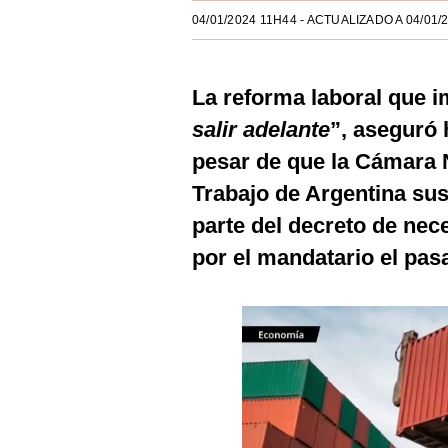
Estilos
04/01/2024 11H44
- ACTUALIZADO A 04/01/
Mundo
La reforma laboral que i
EEUU
salir adelante
”, aseguró 
México
pesar de que la Cámara 
España
Trabajo de Argentina su
Internacional
parte del decreto de nec
por el mandatario el pas
Tecnología
Club del Suscriptor
Mix
G de Gestión
Notas Contratadas