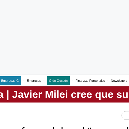
Empresas G
Empresas
G de Gestión
Finanzas Personales
Newsletters