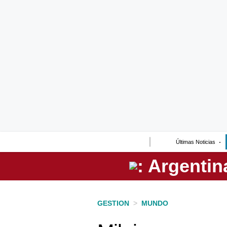
Lo último
Peru Quiosco
Portada
Empresas
Management & Empleo
Economía
Últimas Noticias
Mercados
Perú
Política
GESTION
>
MUNDO
Tu Dinero