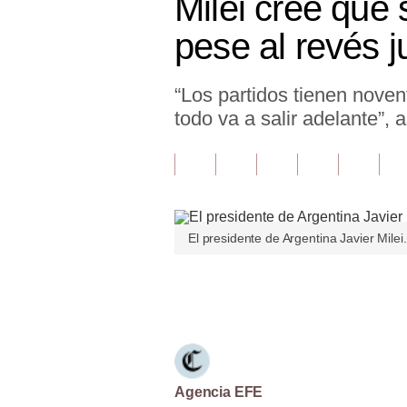
Milei cree que 
Finanzas Personales
pese al revés ju
Inmobiliarias
“Los partidos tienen noven
Plus G
todo va a salir adelante”, 
Opinión
Editorial
Pregunta de hoy
El presidente de Argentina Javier Milei
Blogs
Tendencias
Únete a nuestro canal
Lujo
Viajes
Moda
Agencia EFE