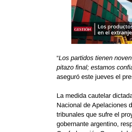
Podcast
Gestión TV
Videos
Fotogalerías
“
Los partidos tienen noven
gestion.pe
pitazo final; estamos conf
¿quiénes
aseguró este jueves el pre
Somos?
Términos
La medida cautelar dictad
Y
Condiciones
Nacional de Apelaciones de
Política
tribunales que sufre el pr
De
Privacidad
gobernante argentino, resp
Politica