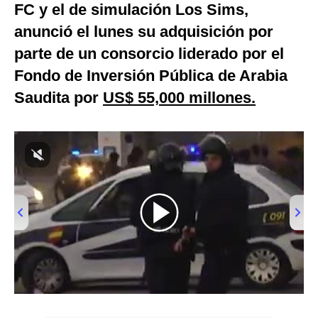
FC y el de simulación Los Sims,
Notas Contratadas
anunció el lunes su adquisición por
Podcast
parte de un consorcio liderado por el
Gestión TV
Fondo de Inversión Pública de Arabia
Saudita por
US$ 55,000 millones.
Videos
Fotogalerías
gestion.pe
¿quiénes
Somos?
Términos
Y
Condiciones
00:00
/
01:02
Política
De
Privacidad