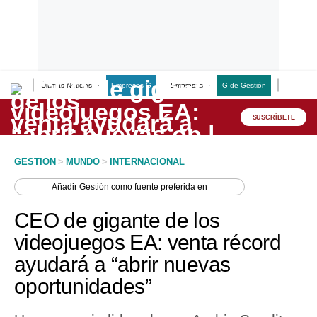
Últimas Noticias
Empresas G
Empresas
G de Gestión
Finanzas
Lo último
Peru Quiosco
SUSCRÍBETE
Portada
GESTION
>
MUNDO
>
INTERNACIONAL
Empresas
Añadir
Gestión
como fuente preferida en
Management & Empleo
CEO de gigante de los
Economía
videojuegos EA: venta récord
ayudará a “abrir nuevas
Mercados
oportunidades”
Perú
Política