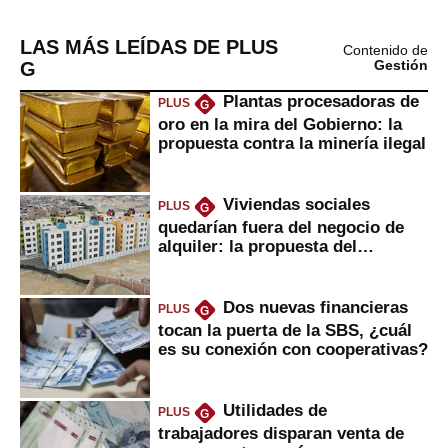
LAS MÁS LEÍDAS DE PLUS
Contenido de
G
Gestión
Plantas procesadoras de
PLUS
G
oro en la mira del Gobierno: la
propuesta contra la minería ilegal
Viviendas sociales
PLUS
G
quedarían fuera del negocio de
alquiler: la propuesta del
gobierno
Dos nuevas financieras
PLUS
G
tocan la puerta de la SBS, ¿cuál
es su conexión con cooperativas?
Utilidades de
PLUS
G
trabajadores disparan venta de