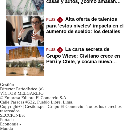
casas y autos, ¿cómo amasan
tanta liquidez?
Alta oferta de talentos
PLUS
G
para ‘estos niveles’ impacta en el
aumento de sueldo: los detalles
La carta secreta de
PLUS
G
Grupo Wiese: Civitano crece en
Perú y Chile, y cocina nueva
marca
Gestión
Director Periodístico (e)
VÍCTOR MELGAREJO
© Empresa Editora El Comercio S.A.
Calle Paracas #532, Pueblo Libre, Lima.
Copyright© | Gestion.pe | Grupo El Comercio | Todos los derechos
reservados
SECCIONES:
Portada
-
Economía
-
Mundo
-