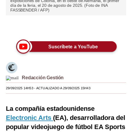
exposiciones de Colonia, en el oeste de Alemania, el primer
día de la feria, el 20 de agosto de 2025. (Foto de INA
Moda
FASSBENDER / AFP)
Estilos
Únete a nuestro canal
Mundo
EEUU
Suscríbete a YouTube
México
España
Redacción Gestión
Internacional
29/09/2025 14H53
- ACTUALIZADO A 29/09/2025 15H43
Tecnología
Club del Suscriptor
La compañía estadounidense
Mix
Electronic Arts
(EA), desarrolladora del
popular videojuego de fútbol EA Sports
G de Gestión