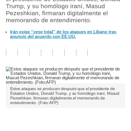
Trump, y su homólogo iraní, Masud
Tu Dinero
Pezeshkian, firmaran digitalmente el
memorando de entendimiento.
Finanzas Personales
Irán exige “cese total” de los ataques en Líbano tras
Inmobiliarias
anuncio del acuerdo con EE.UU.
Plus G
Opinión
Editorial
Pregunta de hoy
Estos ataques se producen después que el presidente de
Blogs
Estados Unidos, Donald Trump, y su homólogo iraní, Masud
Pezeshkian, firmaran digitalmente el memorando de
entendimiento. (Foto:AFP)
Tendencias
Lujo
Únete a nuestro canal
Viajes