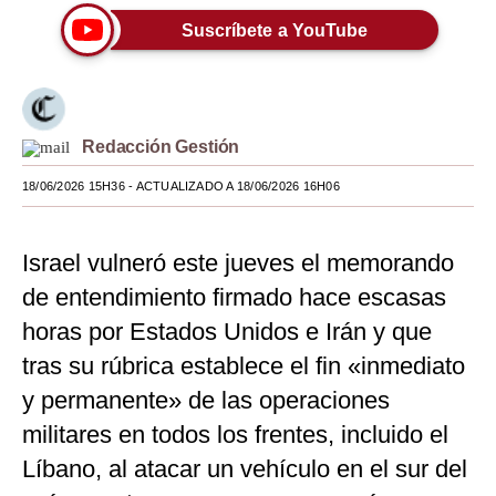
Suscríbete a YouTube
Moda
Estilos
Mundo
Redacción Gestión
EEUU
18/06/2026 15H36
- ACTUALIZADO A 18/06/2026 16H06
México
España
Israel vulneró este jueves el memorando
de entendimiento firmado hace escasas
Internacional
horas por Estados Unidos e Irán y que
Tecnología
tras su rúbrica establece el fin «inmediato
Club del Suscriptor
y permanente» de las operaciones
militares en todos los frentes, incluido el
Mix
Líbano, al atacar un vehículo en el sur del
G de Gestión