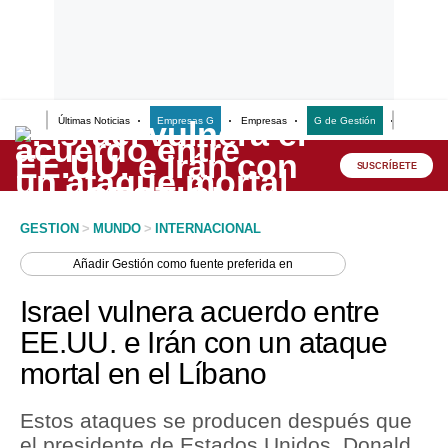
Últimas Noticias
Empresas G
Empresas
G de Gestión
Finanzas
Lo último
Peru Quiosco
SUSCRÍBETE
Portada
GESTION
>
MUNDO
>
INTERNACIONAL
Empresas
Añadir
Gestión
como fuente preferida en
Management & Empleo
Israel vulnera acuerdo entre
Economía
EE.UU. e Irán con un ataque
mortal en el Líbano
Mercados
Perú
Estos ataques se producen después que
el presidente de Estados Unidos, Donald
Política