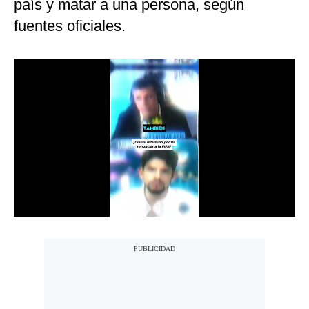
país y matar a una persona, según
Notas Contratadas
fuentes oficiales.
Podcast
Gestión TV
Videos
Fotogalerías
gestion.pe
¿quiénes
Somos?
Términos
Y
Condiciones
Política
De
Privacidad