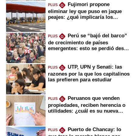
Fujimori propone
PLUS
G
eliminar ley que puso en jaque
peajes: ¿qué implicaría los
usuarios?
Perú se “bajó del barco”
PLUS
G
de crecimiento de países
emergentes: esto se perdió desde
2022
UTP, UPN y Senati: las
PLUS
G
razones por la que los capitalinos
las prefieren para estudiar
Peruanos que venden
PLUS
G
propiedades, reciben herencia o
utilidades: ¿cuál es su nueva
inversión clave?
Puerto de Chancay: lo
PLUS
G