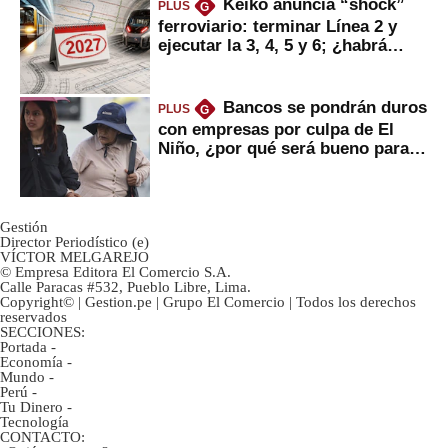
Keiko anuncia “shock”
PLUS
G
ferroviario: terminar Línea 2 y
ejecutar la 3, 4, 5 y 6; ¿habrá
avances?
Bancos se pondrán duros
PLUS
G
con empresas por culpa de El
Niño, ¿por qué será bueno para
ahorristas?
Gestión
Director Periodístico (e)
VÍCTOR MELGAREJO
© Empresa Editora El Comercio S.A.
Calle Paracas #532, Pueblo Libre, Lima.
Copyright© | Gestion.pe | Grupo El Comercio | Todos los derechos
reservados
SECCIONES:
Portada
-
Economía
-
Mundo
-
Perú
-
Tu Dinero
-
Tecnología
CONTACTO: