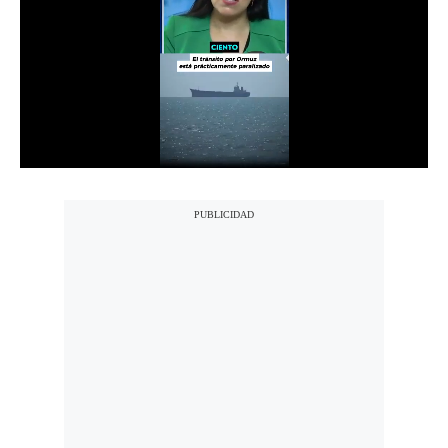
Notas Contratadas
Podcast
Gestión TV
Videos
Fotogalerías
gestion.pe
¿quiénes
Somos?
Términos
Y
Condiciones
Política
De
Privacidad