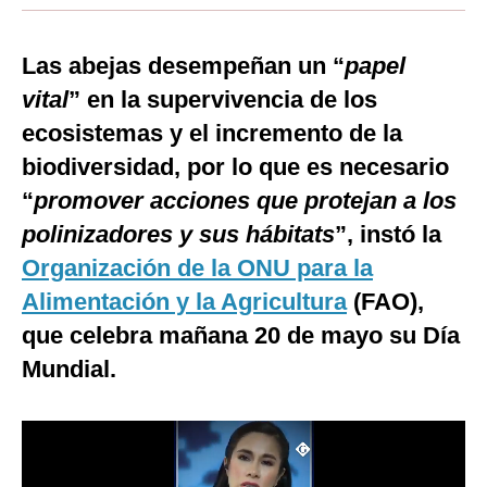
Moda
Las abejas desempeñan un “
papel
Estilos
vital
” en la supervivencia de los
Mundo
ecosistemas y el incremento de la
biodiversidad, por lo que es necesario
EEUU
“
promover acciones que protejan a los
México
polinizadores y sus hábitats
”, instó la
España
Organización de la ONU para la
Internacional
Alimentación y la Agricultura
(FAO),
que celebra mañana 20 de mayo su Día
Tecnología
Mundial.
Club del Suscriptor
Mix
G de Gestión