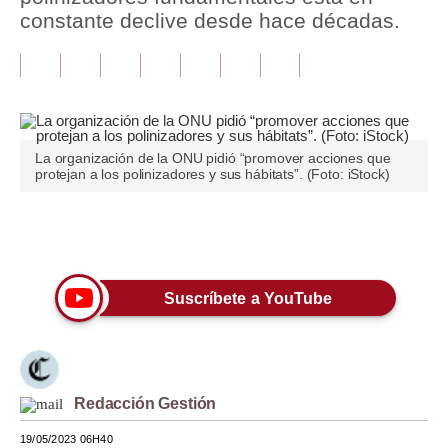
constante declive desde hace décadas.
Tu Dinero
Finanzas Personales
Inmobiliarias
Plus G
La organización de la ONU pidió “promover acciones que
protejan a los polinizadores y sus hábitats”. (Foto: iStock)
Opinión
Editorial
Únete a nuestro canal
Pregunta de hoy
Suscríbete a YouTube
Blogs
Tendencias
Lujo
Redacción Gestión
Viajes
19/05/2023 06H40