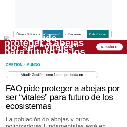
Últimas Noticias
Empresas G
Empresas
G de Gestión
Finanzas
Lo último
Peru Quiosco
SUSCRÍBETE
Portada
GESTION
>
MUNDO
Empresas
Añadir
Gestión
como fuente preferida en
Management & Empleo
FAO pide proteger a abejas por
Economía
ser “vitales” para futuro de los
ecosistemas
Mercados
Perú
La población de abejas y otros
polinizadores fundamentales está en
Política