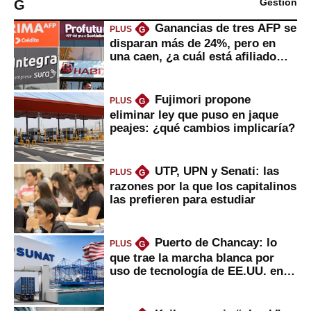
G
Gestión
Ganancias de tres AFP se
PLUS
G
disparan más de 24%, pero en
una caen, ¿a cuál está afiliado
usted?
Fujimori propone
PLUS
G
eliminar ley que puso en jaque
peajes: ¿qué cambios implicaría?
UTP, UPN y Senati: las
PLUS
G
razones por la que los capitalinos
las prefieren para estudiar
Puerto de Chancay: lo
PLUS
G
que trae la marcha blanca por
uso de tecnología de EE.UU. en
mercancías