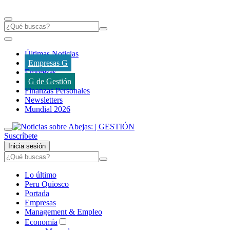
Últimas Noticias
Empresas G
Empresas
G de Gestión
Finanzas Personales
Newsletters
Mundial 2026
Suscríbete
Inicia sesión
Lo último
Peru Quiosco
Portada
Empresas
Management & Empleo
Economía