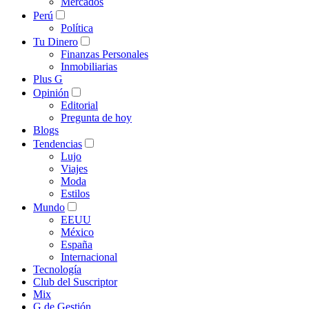
Mercados
Perú
Política
Tu Dinero
Finanzas Personales
Inmobiliarias
Plus G
Opinión
Editorial
Pregunta de hoy
Blogs
Tendencias
Lujo
Viajes
Moda
Estilos
Mundo
EEUU
México
España
Internacional
Tecnología
Club del Suscriptor
Mix
G de Gestión