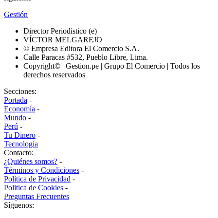
Gestión
Director Periodístico (e)
VÍCTOR MELGAREJO
© Empresa Editora El Comercio S.A.
Calle Paracas #532, Pueblo Libre, Lima.
Copyright© | Gestion.pe | Grupo El Comercio | Todos los
derechos reservados
Secciones:
Portada
-
Economía
-
Mundo
-
Perú
-
Tu Dinero
-
Tecnología
Contacto:
¿Quiénes somos?
-
Términos y Condiciones
-
Política de Privacidad
-
Politica de Cookies
-
Preguntas Frecuentes
Síguenos: