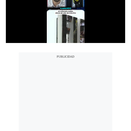
Notas Contratadas
Podcast
Gestión TV
Videos
Fotogalerías
gestion.pe
¿quiénes
Somos?
Términos
Y
Condiciones
Política
De
Privacidad