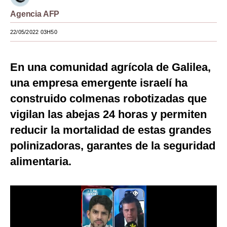
Agencia AFP
Moda
22/05/2022 03H50
Estilos
Mundo
En una comunidad agrícola de Galilea,
EEUU
una empresa emergente israelí ha
México
construido colmenas robotizadas que
vigilan las abejas 24 horas y permiten
España
reducir la mortalidad de estas grandes
Internacional
polinizadoras, garantes de la seguridad
Tecnología
alimentaria.
Club del Suscriptor
Mix
G de Gestión