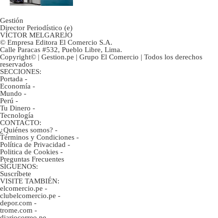
Gestión
Director Periodístico (e)
VÍCTOR MELGAREJO
© Empresa Editora El Comercio S.A.
Calle Paracas #532, Pueblo Libre, Lima.
Copyright© | Gestion.pe | Grupo El Comercio | Todos los derechos
reservados
SECCIONES:
Portada
-
Economía
-
Mundo
-
Perú
-
Tu Dinero
-
Tecnología
CONTACTO:
¿Quiénes somos?
-
Términos y Condiciones
-
Política de Privacidad
-
Politica de Cookies
-
Preguntas Frecuentes
SÍGUENOS:
Suscríbete
VISITE TAMBIÉN:
elcomercio.pe
-
clubelcomercio.pe
-
depor.com
-
trome.com
-
diariocorreo.pe
-