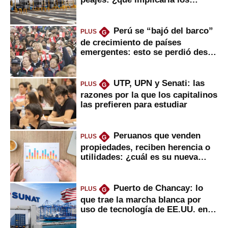
usuarios?
Perú se “bajó del barco”
PLUS
G
de crecimiento de países
emergentes: esto se perdió desde
2022
UTP, UPN y Senati: las
PLUS
G
razones por la que los capitalinos
las prefieren para estudiar
Peruanos que venden
PLUS
G
propiedades, reciben herencia o
utilidades: ¿cuál es su nueva
inversión clave?
Puerto de Chancay: lo
PLUS
G
que trae la marcha blanca por
uso de tecnología de EE.UU. en
mercancías