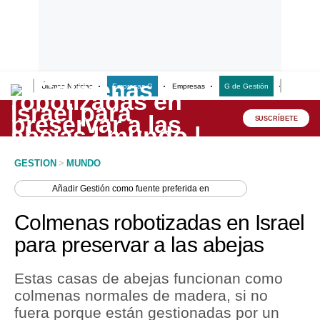
Últimas Noticias
Empresas G
Empresas
G de Gestión
Finanzas
Lo último
Peru Quiosco
SUSCRÍBETE
Portada
GESTION
>
MUNDO
Empresas
Añadir
Gestión
como fuente preferida en
Management & Empleo
Colmenas robotizadas en Israel
Economía
para preservar a las abejas
Mercados
Estas casas de abejas funcionan como
Perú
colmenas normales de madera, si no
fuera porque están gestionadas por un
Política