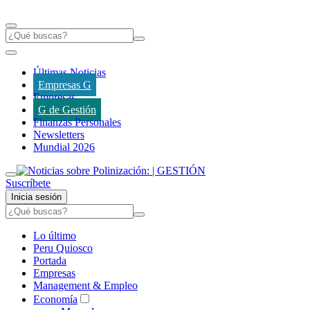
Últimas Noticias
Empresas G
Empresas
G de Gestión
Finanzas Personales
Newsletters
Mundial 2026
Suscríbete
Inicia sesión
Lo último
Peru Quiosco
Portada
Empresas
Management & Empleo
Economía