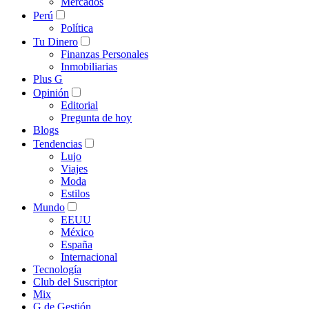
Mercados
Perú
Política
Tu Dinero
Finanzas Personales
Inmobiliarias
Plus G
Opinión
Editorial
Pregunta de hoy
Blogs
Tendencias
Lujo
Viajes
Moda
Estilos
Mundo
EEUU
México
España
Internacional
Tecnología
Club del Suscriptor
Mix
G de Gestión