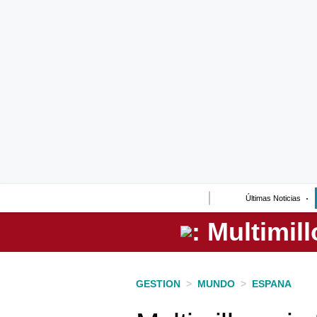
Lo último
Peru Quiosco
Portada
Empresas
Management & Empleo
Economía
Últimas Noticias
Mercados
Perú
Política
GESTION
>
MUNDO
>
ESPANA
Tu Dinero