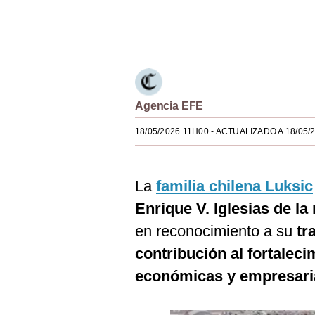
Estilos
Únete a nuestro canal
Mundo
EEUU
México
Agencia EFE
España
18/05/2026 11H00
- ACTUALIZADO A 18/05/
Internacional
Tecnología
La
familia chilena Luksic
Enrique V. Iglesias de l
Club del Suscriptor
en reconocimiento a su
tr
Mix
contribución al fortaleci
G de Gestión
económicas y empresari
Notas Contratadas