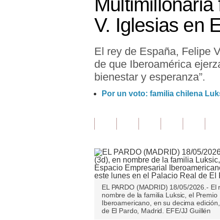
Multimillonaria
Finanzas Personales
V. Iglesias en
Inmobiliarias
El rey de España, Felipe VI
Plus G
de que Iberoamérica ejerza
Opinión
bienestar y esperanza”.
Editorial
Por un voto: familia chilena Lu
Pregunta de hoy
Blogs
Tendencias
Lujo
EL PARDO (MADRID) 18/05/2026.- El rey
Viajes
nombre de la familia Luksic, el Premio 
Iberoamericano, en su decima edición,
Moda
de El Pardo, Madrid. EFE/JJ Guillén