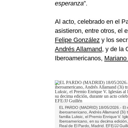
De
esperanza
”.
Cookies
Preguntas
Frecuentes
Al acto, celebrado en el P
asistieron, entre otros, e
Felipe González
y los sec
Andrés Allamand
, y de la
Iberoamericanos,
Mariano
EL PARDO (MADRID) 18/05/2026.- El rey 
iberoamericano, Andrés Allamand (3i) t
familia Luksic, el Premio Enrique V. Ig
Iberoamericano, en su decima edición,
Real de El Pardo, Madrid. EFE/JJ Guil