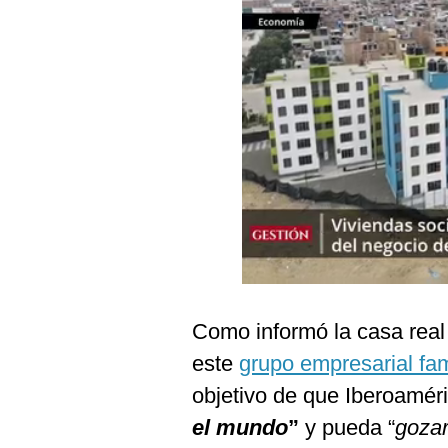
Podcast
Gestión TV
Videos
Fotogalerías
gestion.pe
¿quiénes
Somos?
Términos
Y
Como informó la casa real
Condiciones
este
grupo empresarial fam
Política
De
objetivo de que Iberoamér
Privacidad
el mundo
”
y pueda “
gozar
Politica