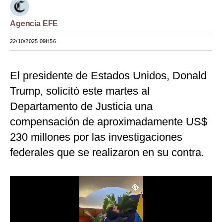
Moda
Agencia EFE
Estilos
22/10/2025 09H56
Mundo
El presidente de Estados Unidos, Donald
EEUU
Trump, solicitó este martes al
México
Departamento de Justicia una
España
compensación de aproximadamente US$
Internacional
230 millones por las investigaciones
federales que se realizaron en su contra.
Tecnología
Club del Suscriptor
Mix
G de Gestión