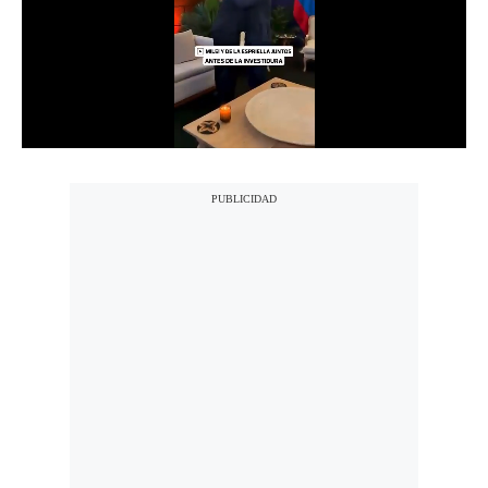
Notas Contratadas
Podcast
Gestión TV
Videos
Fotogalerías
gestion.pe
¿quiénes
Somos?
Términos
Y
Condiciones
Política
De
Privacidad