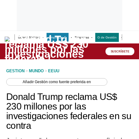
Últimas Noticias
Empresas G
Empresas
G de Gestión
Finanzas
Lo último
Peru Quiosco
SUSCRÍBETE
Portada
GESTION
>
MUNDO
>
EEUU
Empresas
Añadir
Gestión
como fuente preferida en
Management & Empleo
Donald Trump reclama US$
Economía
230 millones por las
investigaciones federales en su
Mercados
contra
Perú
Política