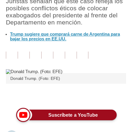
Juristas señalan que este caso refleja los
posibles conflictos éticos de colocar
Tu Dinero
exabogados del presidente al frente del
Departamento en mención.
Finanzas Personales
Trump sugiere que comprará carne de Argentina para
Inmobiliarias
bajar los precios en EE.UU.
Plus G
Opinión
Editorial
Donald Trump. (Foto: EFE)
Pregunta de hoy
Blogs
Únete a nuestro canal
Tendencias
Suscríbete a YouTube
Lujo
Viajes