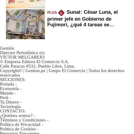
Sunat: César Luna, el
PLUS
G
primer jefe en Gobierno de
Fujimori, ¿qué 4 tareas se
marcan urgentes?
Gestión
Director Periodístico (e)
VÍCTOR MELGAREJO
© Empresa Editora El Comercio S.A.
Calle Paracas #532, Pueblo Libre, Lima.
Copyright© | Gestion.pe | Grupo El Comercio | Todos los derechos
reservados
SECCIONES:
Portada
-
Economía
-
Mundo
-
Perú
-
Tu Dinero
-
Tecnología
CONTACTO:
¿Quiénes somos?
-
Términos y Condiciones
-
Política de Privacidad
-
Politica de Cookies
-
Preguntas Frecuentes