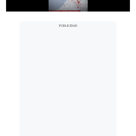
Notas Contratadas
Podcast
Gestión TV
Videos
Fotogalerías
gestion.pe
¿quiénes
Somos?
Términos
Y
Condiciones
Política
De
Privacidad