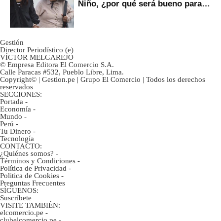
Niño, ¿por qué será bueno para
ahorristas?
Gestión
Director Periodístico (e)
VÍCTOR MELGAREJO
© Empresa Editora El Comercio S.A.
Calle Paracas #532, Pueblo Libre, Lima.
Copyright© | Gestion.pe | Grupo El Comercio | Todos los derechos
reservados
SECCIONES:
Portada
-
Economía
-
Mundo
-
Perú
-
Tu Dinero
-
Tecnología
CONTACTO:
¿Quiénes somos?
-
Términos y Condiciones
-
Política de Privacidad
-
Politica de Cookies
-
Preguntas Frecuentes
SÍGUENOS:
Suscríbete
VISITE TAMBIÉN:
elcomercio.pe
-
clubelcomercio.pe
-