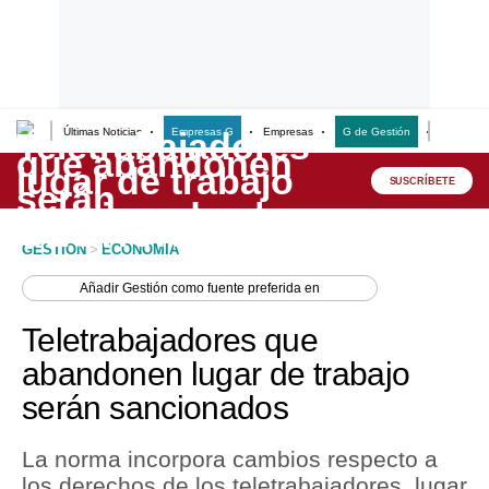
Últimas Noticias
Empresas G
Empresas
G de Gestión
Finanzas
Lo último
Peru Quiosco
SUSCRÍBETE
Portada
GESTION
>
ECONOMIA
Empresas
Añadir
Gestión
como fuente preferida en
Management & Empleo
Teletrabajadores que
Economía
abandonen lugar de trabajo
serán sancionados
Mercados
Perú
La norma incorpora cambios respecto a
los derechos de los teletrabajadores, lugar
Política