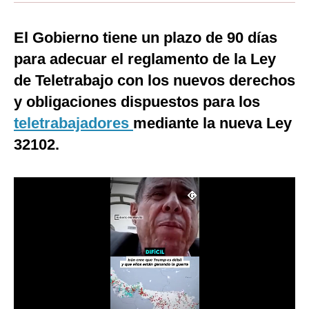
Moda
El Gobierno tiene un plazo de 90 días
Estilos
para adecuar el reglamento de la Ley
Mundo
de Teletrabajo con los nuevos derechos
y obligaciones dispuestos para los
EEUU
teletrabajadores
mediante la nueva Ley
México
32102.
España
Internacional
Tecnología
Club del Suscriptor
Mix
G de Gestión