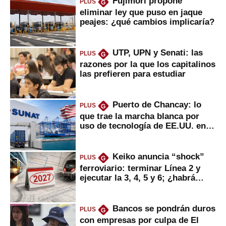
Fujimori propone
PLUS
G
eliminar ley que puso en jaque
peajes: ¿qué cambios implicaría?
UTP, UPN y Senati: las
PLUS
G
razones por la que los capitalinos
las prefieren para estudiar
Puerto de Chancay: lo
PLUS
G
que trae la marcha blanca por
uso de tecnología de EE.UU. en
mercancías
Keiko anuncia “shock”
PLUS
G
ferroviario: terminar Línea 2 y
ejecutar la 3, 4, 5 y 6; ¿habrá
avances?
Bancos se pondrán duros
PLUS
G
con empresas por culpa de El