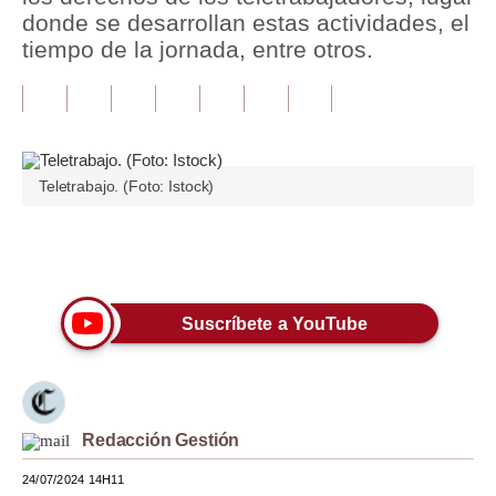
donde se desarrollan estas actividades, el
Tu Dinero
tiempo de la jornada, entre otros.
Finanzas Personales
Inmobiliarias
Plus G
Teletrabajo. (Foto: Istock)
Opinión
Únete a nuestro canal
Editorial
Pregunta de hoy
Suscríbete a YouTube
Blogs
Tendencias
Lujo
Redacción Gestión
24/07/2024 14H11
Viajes