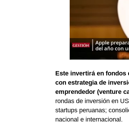
Podcast
Gestión TV
Videos
Fotogalerías
gestion.pe
Este invertirá en fondos
¿quiénes
Somos?
con estrategia de invers
Términos
emprendedor (venture ca
Y
Condiciones
rondas de inversión en US
Política
startups peruanas; consol
De
Privacidad
nacional e internacional.
Politica