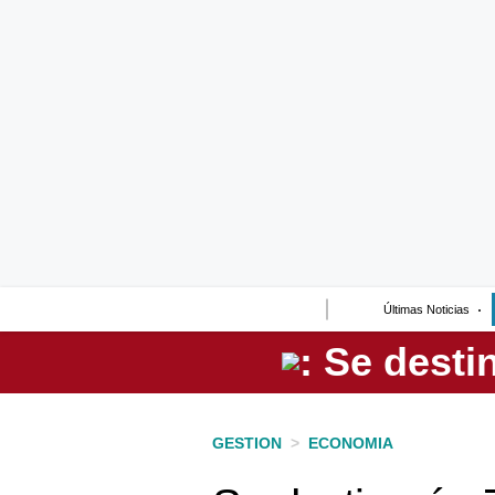
Lo último
Peru Quiosco
Portada
Empresas
Management & Empleo
Economía
Últimas Noticias
Mercados
Perú
Política
GESTION
>
ECONOMIA
Tu Dinero