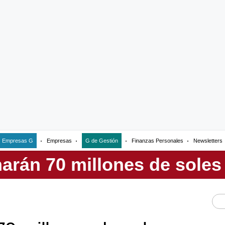
Empresas G
Empresas
G de Gestión
Finanzas Personales
Newsletters