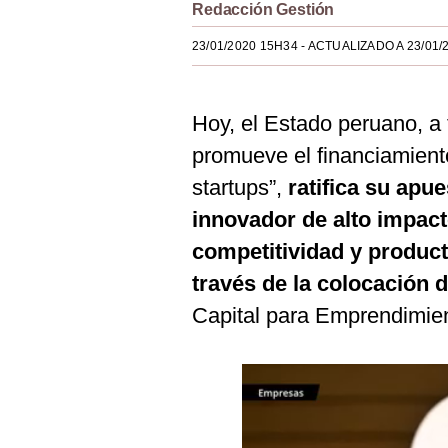
Redacción Gestión
Estilos
23/01/2020 15H34
- ACTUALIZADO A 23/01/
Mundo
EEUU
Hoy, el Estado peruano, a
México
promueve el financiamien
España
startups”,
ratifica su apu
innovador de alto impac
Internacional
competitividad y produc
Tecnología
través de la colocación d
Club del Suscriptor
Capital para Emprendimie
Mix
G de Gestión
Notas Contratadas