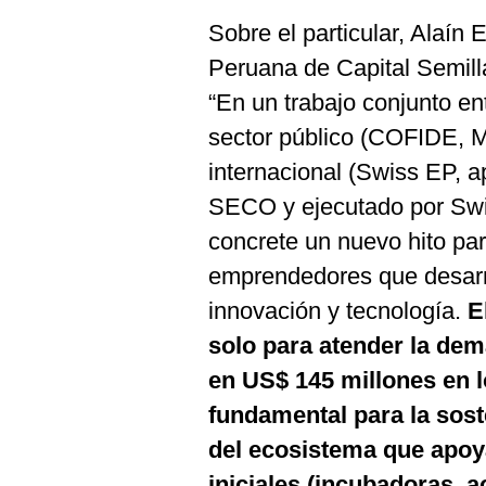
De
Cookies
Sobre el particular, Alaín 
Preguntas
Peruana de Capital Semil
Frecuentes
“En un trabajo conjunto en
sector público (COFIDE,
internacional (Swiss EP, 
SECO y ejecutado por Swis
concrete un nuevo hito para
emprendedores que desarro
innovación y tecnología.
E
solo para atender la dem
en US$ 145 millones en 
fundamental para la sost
del ecosistema que apoy
iniciales (incubadoras, 