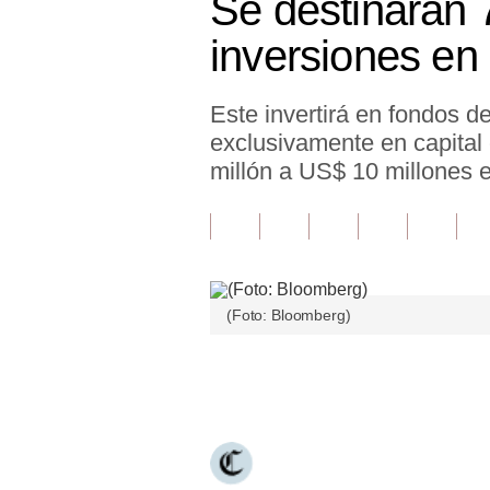
Se destinarán 
Finanzas Personales
inversiones en
Inmobiliarias
Este invertirá en fondos d
Plus G
exclusivamente en capital
Opinión
millón a US$ 10 millones 
Editorial
Pregunta de hoy
Blogs
(Foto: Bloomberg)
Tendencias
Únete a nuestro canal
Lujo
Viajes
Moda