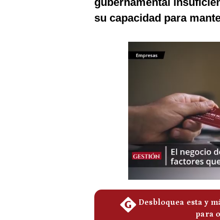
gubernamental insuficie
Podcast
su capacidad para manten
Gestión TV
Videos
Fotogalerías
gestion.pe
¿quiénes
Somos?
Términos
Y
Condiciones
Política
De
Privacidad
Politica