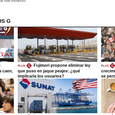
ar este esfuerzo.
US G
e
Fujimori propone eliminar ley
G
G
PLUS
PLUS
a caen,
que puso en jaque peajes: ¿qué
crecim
implicaría los usuarios?
se per