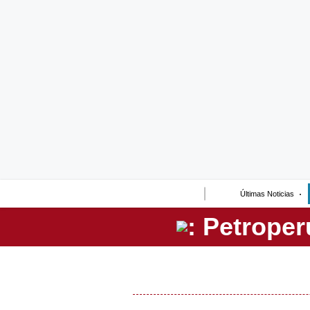
Lo último
Peru Quiosco
Portada
Empresas
Management & Empleo
Economía
Últimas Noticias
Mercados
Perú
Política
Tu Dinero