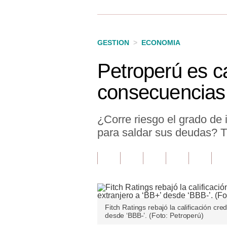
Finanzas Personales
Inmobiliarias
GESTION
>
ECONOMIA
Plus G
Petroperú es c
Opinión
consecuencias 
Editorial
Pregunta de hoy
¿Corre riesgo el grado de 
para saldar sus deudas? T
Blogs
Tendencias
Lujo
Viajes
Fitch Ratings rebajó la calificación cre
desde ‘BBB-’. (Foto: Petroperú)
Moda