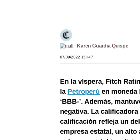
Estilos
Únete a nuestro canal
Mundo
EEUU
México
Karen Guardia Quispe
España
07/09/2022 15H47
Internacional
En la víspera, Fitch Ratin
Tecnología
la
Petroperú
en moneda l
Club del Suscriptor
‘BBB-’. Además, mantuvo 
Mix
negativa. La calificador
G de Gestión
calificación refleja un de
empresa estatal, un alto
Notas Contratadas