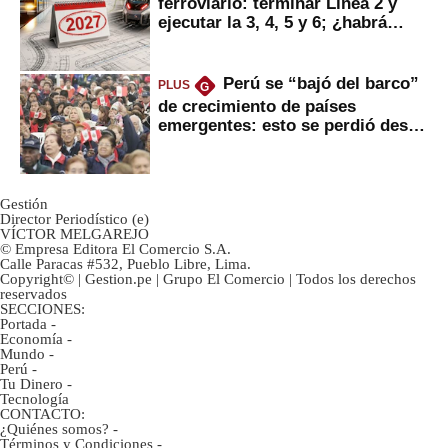
ferroviario: terminar Línea 2 y
ejecutar la 3, 4, 5 y 6; ¿habrá
avances?
Perú se “bajó del barco”
PLUS
G
de crecimiento de países
emergentes: esto se perdió desde
2022
Gestión
Director Periodístico (e)
VÍCTOR MELGAREJO
© Empresa Editora El Comercio S.A.
Calle Paracas #532, Pueblo Libre, Lima.
Copyright© | Gestion.pe | Grupo El Comercio | Todos los derechos
reservados
SECCIONES:
Portada
-
Economía
-
Mundo
-
Perú
-
Tu Dinero
-
Tecnología
CONTACTO:
¿Quiénes somos?
-
Términos y Condiciones
-