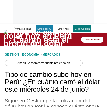
Últimas Noticias
Empresas G
Empresas
G de Gestión
Finanzas
Lo último
Peru Quiosco
SUSCRÍBETE
Portada
GESTION
>
ECONOMIA
>
MERCADOS
Empresas
Añadir
Gestión
como fuente preferida en
Management & Empleo
Tipo de cambio sube hoy en
Economía
Perú: ¿En cuánto cerró el dólar
este miércoles 24 de junio?
Mercados
Perú
Sigue en Gestion.pe la cotización del
dólar hoy en Perú y conoce cuánto opera
Política