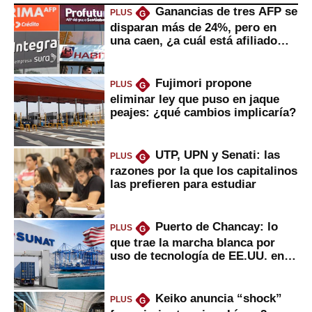
Ganancias de tres AFP se
PLUS
G
disparan más de 24%, pero en
una caen, ¿a cuál está afiliado
usted?
Fujimori propone
PLUS
G
eliminar ley que puso en jaque
peajes: ¿qué cambios implicaría?
UTP, UPN y Senati: las
PLUS
G
razones por la que los capitalinos
las prefieren para estudiar
Puerto de Chancay: lo
PLUS
G
que trae la marcha blanca por
uso de tecnología de EE.UU. en
mercancías
Keiko anuncia “shock”
PLUS
G