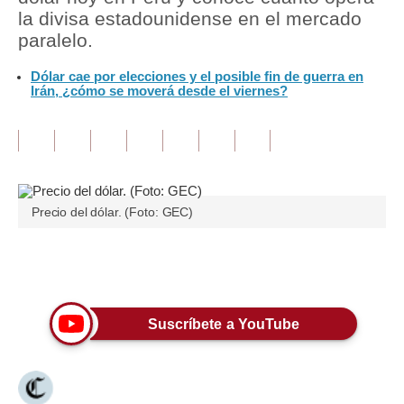
la divisa estadounidense en el mercado
Tu Dinero
paralelo.
Finanzas Personales
Dólar cae por elecciones y el posible fin de guerra en
Irán, ¿cómo se moverá desde el viernes?
Inmobiliarias
Plus G
Opinión
Precio del dólar. (Foto: GEC)
Editorial
Pregunta de hoy
Únete a nuestro canal
Blogs
Tendencias
Suscríbete a YouTube
Lujo
Viajes