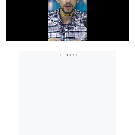
Notas Contratadas
Podcast
Gestión TV
Videos
Fotogalerías
gestion.pe
¿quiénes
Somos?
Términos
Y
Condiciones
Política
De
Privacidad