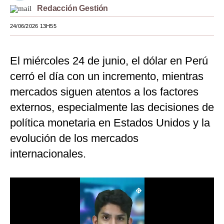
Redacción Gestión
Moda
24/06/2026 13H55
Estilos
Mundo
El miércoles 24 de junio, el dólar en Perú
cerró el día con un incremento, mientras
EEUU
mercados siguen atentos a los factores
México
externos, especialmente las decisiones de
España
política monetaria en Estados Unidos y la
Internacional
evolución de los mercados
internacionales.
Tecnología
Club del Suscriptor
Mix
G de Gestión