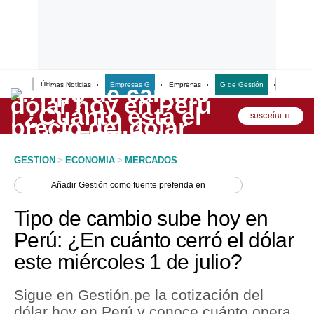
Últimas Noticias
Empresas G
Empresas
G de Gestión
Finanzas
Lo último
Peru Quiosco
SUSCRÍBETE
Portada
GESTION
>
ECONOMIA
>
MERCADOS
Empresas
Añadir
Gestión
como fuente preferida en
Management & Empleo
Tipo de cambio sube hoy en
Economía
Perú: ¿En cuánto cerró el dólar
este miércoles 1 de julio?
Mercados
Perú
Sigue en Gestión.pe la cotización del
dólar hoy en Perú y conoce cuánto opera
Política