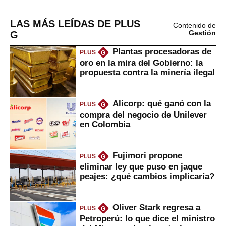
LAS MÁS LEÍDAS DE PLUS
Contenido de
G
Gestión
Plantas procesadoras de
PLUS
G
oro en la mira del Gobierno: la
propuesta contra la minería ilegal
Alicorp: qué ganó con la
PLUS
G
compra del negocio de Unilever
en Colombia
Fujimori propone
PLUS
G
eliminar ley que puso en jaque
peajes: ¿qué cambios implicaría?
Oliver Stark regresa a
PLUS
G
Petroperú: lo que dice el ministro