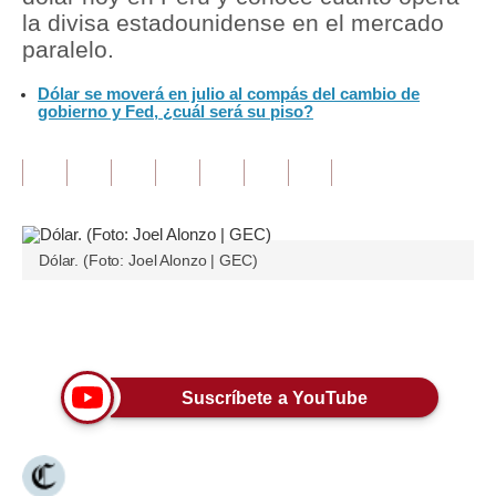
la divisa estadounidense en el mercado
Tu Dinero
paralelo.
Finanzas Personales
Dólar se moverá en julio al compás del cambio de
gobierno y Fed, ¿cuál será su piso?
Inmobiliarias
Plus G
Opinión
Dólar. (Foto: Joel Alonzo | GEC)
Editorial
Pregunta de hoy
Únete a nuestro canal
Blogs
Tendencias
Suscríbete a YouTube
Lujo
Viajes