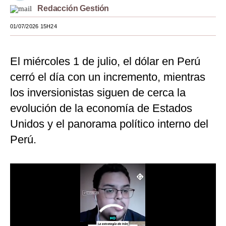
Redacción Gestión
Moda
01/07/2026 15H24
Estilos
Mundo
El miércoles 1 de julio, el dólar en Perú
cerró el día con un incremento, mientras
EEUU
los inversionistas siguen de cerca la
México
evolución de la economía de Estados
España
Unidos y el panorama político interno del
Internacional
Perú.
Tecnología
Club del Suscriptor
Mix
G de Gestión