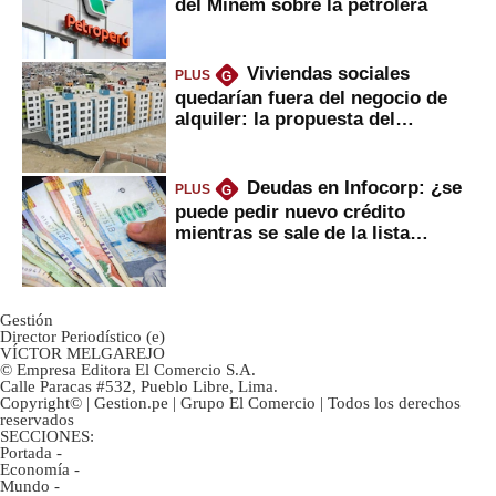
del Minem sobre la petrolera
Viviendas sociales
PLUS
G
quedarían fuera del negocio de
alquiler: la propuesta del
gobierno
Deudas en Infocorp: ¿se
PLUS
G
puede pedir nuevo crédito
mientras se sale de la lista
negra?
Gestión
Director Periodístico (e)
VÍCTOR MELGAREJO
© Empresa Editora El Comercio S.A.
Calle Paracas #532, Pueblo Libre, Lima.
Copyright© | Gestion.pe | Grupo El Comercio | Todos los derechos
reservados
SECCIONES:
Portada
-
Economía
-
Mundo
-