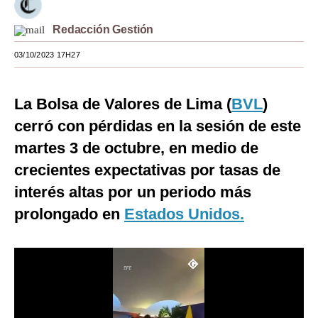
Moda
Redacción Gestión
Estilos
03/10/2023 17H27
Mundo
La Bolsa de Valores de Lima (
BVL
)
EEUU
cerró con pérdidas en la sesión de este
México
martes 3 de octubre, en medio de
España
crecientes expectativas por tasas de
interés altas por un periodo más
Internacional
prolongado en
Estados Unidos.
Tecnología
Club del Suscriptor
Mix
G de Gestión