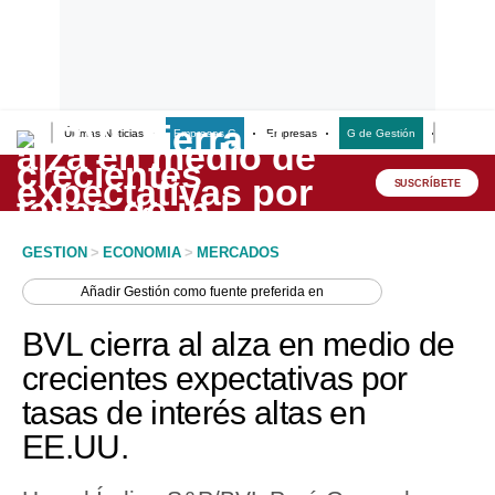
Últimas Noticias
Empresas G
Empresas
G de Gestión
Finanzas
Lo último
Peru Quiosco
SUSCRÍBETE
Portada
GESTION
>
ECONOMIA
>
MERCADOS
Empresas
Añadir
Gestión
como fuente preferida en
Management & Empleo
BVL cierra al alza en medio de
Economía
crecientes expectativas por
tasas de interés altas en
Mercados
EE.UU.
Perú
Política