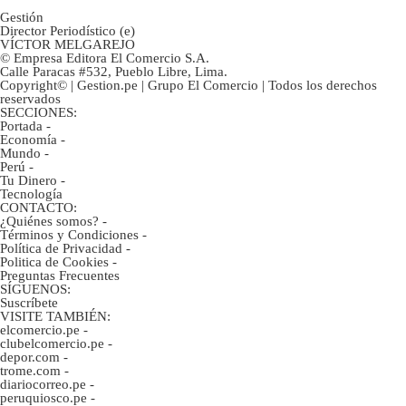
Gestión
Director Periodístico (e)
VÍCTOR MELGAREJO
© Empresa Editora El Comercio S.A.
Calle Paracas #532, Pueblo Libre, Lima.
Copyright© | Gestion.pe | Grupo El Comercio | Todos los derechos
reservados
SECCIONES:
Portada
-
Economía
-
Mundo
-
Perú
-
Tu Dinero
-
Tecnología
CONTACTO:
¿Quiénes somos?
-
Términos y Condiciones
-
Política de Privacidad
-
Politica de Cookies
-
Preguntas Frecuentes
SÍGUENOS:
Suscríbete
VISITE TAMBIÉN:
elcomercio.pe
-
clubelcomercio.pe
-
depor.com
-
trome.com
-
diariocorreo.pe
-
peruquiosco.pe
-