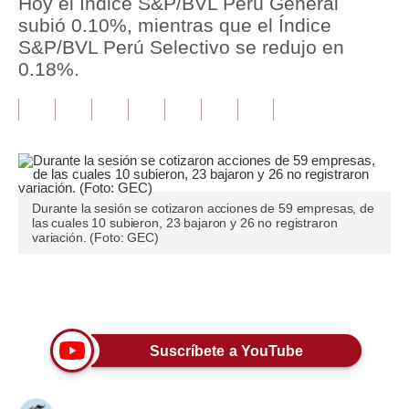
Hoy el Índice S&P/BVL Perú General
subió 0.10%, mientras que el Índice
Tu Dinero
S&P/BVL Perú Selectivo se redujo en
0.18%.
Finanzas Personales
Inmobiliarias
Plus G
Opinión
Durante la sesión se cotizaron acciones de 59 empresas, de
Editorial
las cuales 10 subieron, 23 bajaron y 26 no registraron
variación. (Foto: GEC)
Pregunta de hoy
Blogs
Únete a nuestro canal
Tendencias
Suscríbete a YouTube
Lujo
Viajes