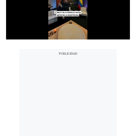
Notas Contratadas
Podcast
Gestión TV
Videos
Fotogalerías
gestion.pe
¿quiénes
Somos?
Términos
Y
Condiciones
Política
De
Privacidad