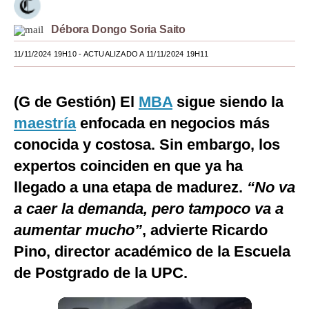
Moda
Débora Dongo Soria Saito
Estilos
11/11/2024 19H10
- ACTUALIZADO A 11/11/2024 19H11
Mundo
(G de Gestión) El
MBA
sigue siendo la
EEUU
maestría
enfocada en negocios más
México
conocida y costosa. Sin embargo, los
España
expertos coinciden en que ya ha
llegado a una etapa de madurez.
“No va
Internacional
a caer la demanda, pero tampoco va a
Tecnología
aumentar mucho”
, advierte Ricardo
Club del Suscriptor
Pino, director académico de la Escuela
Mix
de Postgrado de la UPC.
G de Gestión