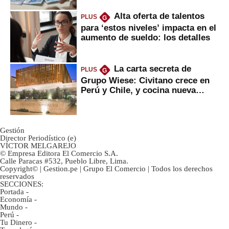
Alta oferta de talentos
PLUS
G
para ‘estos niveles’ impacta en el
aumento de sueldo: los detalles
La carta secreta de
PLUS
G
Grupo Wiese: Civitano crece en
Perú y Chile, y cocina nueva
marca
Gestión
Director Periodístico (e)
VÍCTOR MELGAREJO
© Empresa Editora El Comercio S.A.
Calle Paracas #532, Pueblo Libre, Lima.
Copyright© | Gestion.pe | Grupo El Comercio | Todos los derechos
reservados
SECCIONES:
Portada
-
Economía
-
Mundo
-
Perú
-
Tu Dinero
-