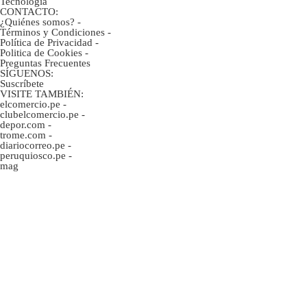
Tecnología
CONTACTO:
¿Quiénes somos?
-
Términos y Condiciones
-
Política de Privacidad
-
Politica de Cookies
-
Preguntas Frecuentes
SÍGUENOS:
Suscríbete
VISITE TAMBIÉN:
elcomercio.pe
-
clubelcomercio.pe
-
depor.com
-
trome.com
-
diariocorreo.pe
-
peruquiosco.pe
-
mag