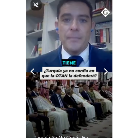
Notas Contratadas
Podcast
Gestión TV
Videos
Fotogalerías
gestion.pe
¿quiénes
Somos?
Términos
Y
Condiciones
Política
De
Privacidad
La Guerra De EE.UU. Estaría Beneficiando A China | Gestión Mundo
¿Turquía Ya No Confía En Que La OTAN La Defenderá? | Gestión Mundo