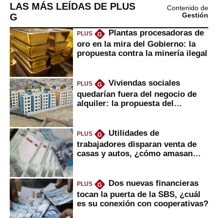
LAS MÁS LEÍDAS DE PLUS
Contenido de
G
Gestión
Plantas procesadoras de
PLUS
G
oro en la mira del Gobierno: la
propuesta contra la minería ilegal
Viviendas sociales
PLUS
G
quedarían fuera del negocio de
alquiler: la propuesta del
gobierno
Utilidades de
PLUS
G
trabajadores disparan venta de
casas y autos, ¿cómo amasan
tanta liquidez?
Dos nuevas financieras
PLUS
G
tocan la puerta de la SBS, ¿cuál
es su conexión con cooperativas?