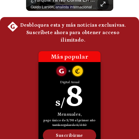
El analista internacional Guido Larson cuestiona la estrategia comercial estadounidense. Menciona los aranceles impuestos incluso a países latinoamericanos y contrasta esa política con el avance de China. Además, señala que Pekín controla aproximadamente el 90% del mercado de tierras raras y concluye con una paradoja: el conflicto iniciado por Washington estaría beneficiando indirectamente a uno de sus principales competidores. 🚀 ¿Quieres entender el mundo sin ruido? Únete a nuestra comunidad y forma parte del cambio. #GestiónNewsroomLive #NoticiasGlobales #AnálisisGeopolítico #EconomíaMundial #IA #Geopolítica #LatinosEnUSA #NoticiasEnEspañol 👉 Suscríbete y activa la campana para no perderte nuestro análisis diario. 🌎 Síguenos en nuestras redes sociales: 📌 Web oficial: https://gestion.pe/mundo/ 📌 LinkedIn: http://bit.ly/3HYIET0 📌 X (Twitter): http://bit.ly/4noZtX9 📌 TikTok: http://bit.ly/4evB6TO
Guido Larson, analista internacional plantea un escenario muy fuerte: Turquía estaría buscando nuevas garantías militares porque teme que la OTAN no responda si Israel llegara a atacarla. Luego aparece un elemento decisivo en el nuevo pacto regional: Pakistán es una potencia nuclear. 🚀 ¿Quieres entender el mundo sin ruido? Únete a nuestra comunidad y forma parte del cambio. #GestiónNewsroomLive #NoticiasGlobales #AnálisisGeopolítico #EconomíaMundial #IA #Geopolítica #LatinosEnUSA #NoticiasEnEspañol 👉 Suscríbete y activa la campana para no perderte nuestro análisis diario. 🌎 Síguenos en nuestras redes sociales: 📌 Web oficial: https://gestion.pe/mundo/ 📌 LinkedIn: http://bit.ly/3HYIET0 📌 X (Twitter): http://bit.ly/4noZtX9 📌 TikTok: http://bit.ly/4evB6TO
Politica
De
Cookies
Preguntas
Frecuentes