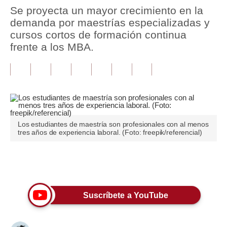
Se proyecta un mayor crecimiento en la
Tu Dinero
demanda por maestrías especializadas y
cursos cortos de formación continua
Finanzas Personales
frente a los MBA.
Inmobiliarias
Plus G
Opinión
Editorial
Los estudiantes de maestría son profesionales con al menos
tres años de experiencia laboral. (Foto: freepik/referencial)
Pregunta de hoy
Blogs
Únete a nuestro canal
Tendencias
Suscríbete a YouTube
Lujo
Viajes