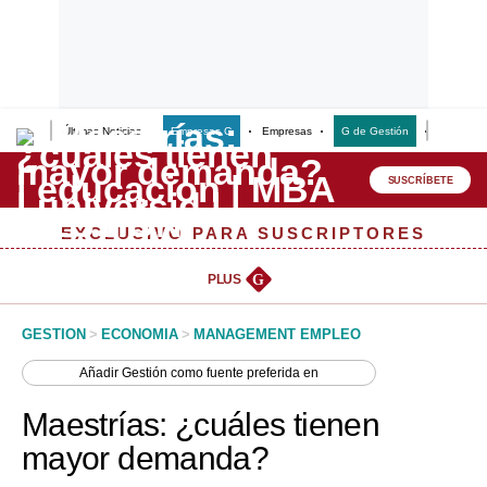
Últimas Noticias
Empresas G
Empresas
G de Gestión
Finanzas
Lo último
Peru Quiosco
SUSCRÍBETE
Portada
EXCLUSIVO PARA SUSCRIPTORES
Empresas
PLUS
G
Management & Empleo
GESTION
>
ECONOMIA
>
MANAGEMENT EMPLEO
Economía
Añadir
Gestión
como fuente preferida en
Mercados
Maestrías: ¿cuáles tienen
Perú
mayor demanda?
Política