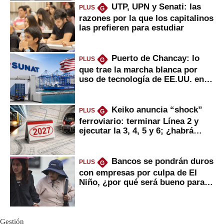
UTP, UPN y Senati: las
PLUS
G
razones por la que los capitalinos
las prefieren para estudiar
Puerto de Chancay: lo
PLUS
G
que trae la marcha blanca por
uso de tecnología de EE.UU. en
mercancías
Keiko anuncia “shock”
PLUS
G
ferroviario: terminar Línea 2 y
ejecutar la 3, 4, 5 y 6; ¿habrá
avances?
Bancos se pondrán duros
PLUS
G
con empresas por culpa de El
Niño, ¿por qué será bueno para
ahorristas?
Gestión