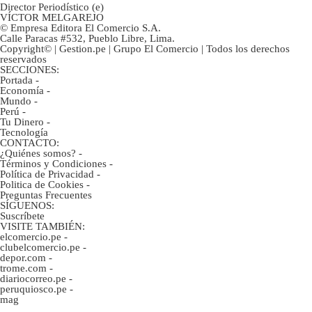
Director Periodístico (e)
VÍCTOR MELGAREJO
© Empresa Editora El Comercio S.A.
Calle Paracas #532, Pueblo Libre, Lima.
Copyright© | Gestion.pe | Grupo El Comercio | Todos los derechos
reservados
SECCIONES:
Portada
-
Economía
-
Mundo
-
Perú
-
Tu Dinero
-
Tecnología
CONTACTO:
¿Quiénes somos?
-
Términos y Condiciones
-
Política de Privacidad
-
Politica de Cookies
-
Preguntas Frecuentes
SÍGUENOS:
Suscríbete
VISITE TAMBIÉN:
elcomercio.pe
-
clubelcomercio.pe
-
depor.com
-
trome.com
-
diariocorreo.pe
-
peruquiosco.pe
-
mag