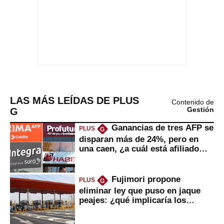
LAS MÁS LEÍDAS DE PLUS
Contenido de
G
Gestión
Ganancias de tres AFP se
PLUS
G
disparan más de 24%, pero en
una caen, ¿a cuál está afiliado
usted?
Fujimori propone
PLUS
G
eliminar ley que puso en jaque
peajes: ¿qué implicaría los
usuarios?