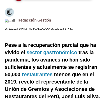
Moda
Estilos
Redacción Gestión
Mundo
06/12/2024 15H42
- ACTUALIZADO A 06/12/2024 17H31
EEUU
Pese a la recuperación parcial que ha
México
vivido el
sector gastronómico
tras la
España
pandemia, los avances no han sido
Internacional
suficientes y actualmente se registran
Tecnología
50,000
restaurantes
menos que en el
2019, reveló el representante de la
Club del Suscriptor
Unión de Gremios y Asociaciones de
Mix
Restaurantes del Perú, José Luis Silva.
G de Gestión