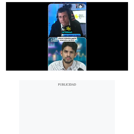
Notas Contratadas
Podcast
Gestión TV
Videos
Fotogalerías
gestion.pe
¿quiénes
Somos?
Términos
Y
Condiciones
Política
De
Privacidad