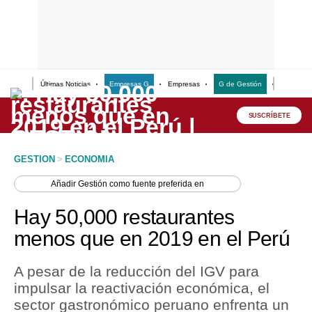
Últimas Noticias
Empresas G
Empresas
G de Gestión
Finanzas
Lo último
Peru Quiosco
SUSCRÍBETE
Portada
GESTION
>
ECONOMIA
Empresas
Añadir
Gestión
como fuente preferida en
Management & Empleo
Hay 50,000 restaurantes
Economía
menos que en 2019 en el Perú
Mercados
A pesar de la reducción del IGV para
Perú
impulsar la reactivación económica, el
sector gastronómico peruano enfrenta un
Política