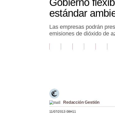
Gobierno flexib
Finanzas Personales
estándar ambien
Inmobiliarias
Las empresas podrán prese
Plus G
emisiones de dióxido de a
Opinión
Editorial
Pregunta de hoy
Blogs
Únete a nuestro canal
Tendencias
Lujo
Viajes
Redacción Gestión
Moda
11/07/2013 08H11