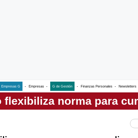
Empresas G
Empresas
G de Gestión
Finanzas Personales
Newsletters