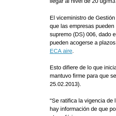
llegar al nivel de 20 ug/m3
De
Cookies
Preguntas
El viceministro de Gestión
Frecuentes
que las empresas pueden ap
supremo (DS) 006, dado en
pueden acogerse a plazos
ECA aire
.
Esto difiere de lo que inic
mantuvo firme para que se 
25.02.2013).
"Se ratifica la vigencia de
hay información de que po