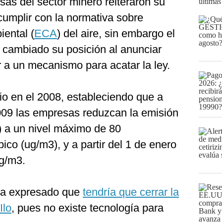
sas del sector minero reiteraron su
últimas
cumplir con la normativa sobre
iental (
ECA
) del aire, sin embargo el
cambiado su posición al anunciar
a un mecanismo para acatar la ley.
io en el 2008, estableciendo que a
2009 las empresas reduzcan la emisión
) a un nivel máximo de 80
co (ug/m3), y a partir del 1 de enero
g/m3.
ía expresado que
tendría que cerrar la
Ilo
, pues no existe tecnología para