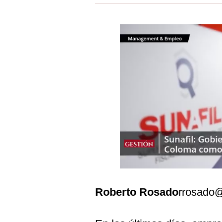
Estilos
Mundo
EEUU
México
España
Internacional
Tecnología
Club del Suscriptor
Mix
G de Gestión
Roberto Rosado
rrosado@
Notas Contratadas