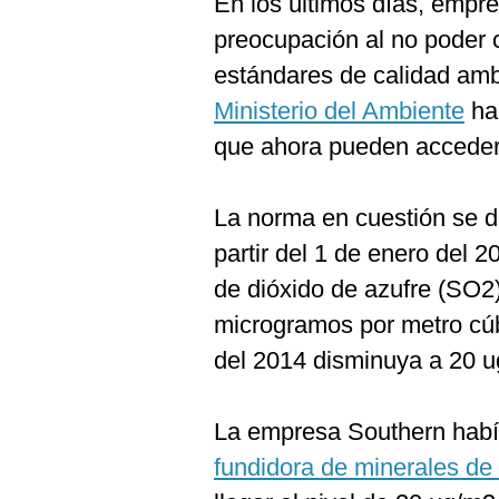
En los últimos días, empre
Podcast
preocupación al no poder 
Gestión TV
estándares de calidad amb
Videos
Ministerio del Ambiente
ha 
que ahora pueden acceder 
Fotogalerías
La norma en cuestión se d
gestion.pe
partir del 1 de enero del 
de dióxido de azufre (SO2
¿quiénes
Somos?
microgramos por metro cúbi
Términos
del 2014 disminuya a 20 u
Y
Condiciones
Política
La empresa Southern hab
De
Privacidad
fundidora de minerales de 
Politica