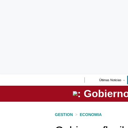
Lo último
Peru Quiosco
Portada
Empresas
Management & Empleo
Economía
Últimas Noticias
Mercados
Perú
Política
GESTION
>
ECONOMIA
Tu Dinero